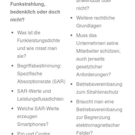
anwendbar oder
Funkstrahlung,
nicht?
bedenklich oder doch
Weitere rechtliche
nicht?
Grundlagen
Was ist die
Muss das
Funkleistungsdichte
Unternehmen seine
und wie misst man
Mitarbeiter schützen,
sie?
auch jenseits
Begriffsbestimmung:
gesetzlicher
Spezifische
Anforderungen?
Absorptionsrate (SAR)
Betriebsvereinbarung
SAR-Werte und
zum Strahlenschutz
Leistungsflussdichten
Braucht man eine
Welche SAR-Werte
Betriebsvereinbarung
erzeugen
zur Begrenzung
Smartphones?
elektromagnetischer
Felder?
Pro und Contra: