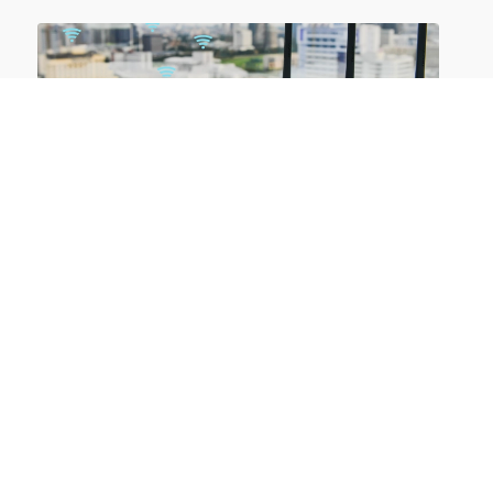
Wireless LAN – WLAN: Planung, Aufbau und
Betrieb
10.11.-12.11.2026 in Aachen | online
Sommerschule – Neueste Trends der IT-
Infrastruktur
06.07.-10.07.2026 in Aachen | online