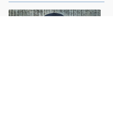
IT-Sicherheitsrecht 3.0: Überblick über die
neuen IT-Sicherheitsgesetze
30.06.2026 online
NIS2 für die Unternehmensleitung – Theorie
und Praxis
12.10.2026 online UND/ODER 02.11.2026
online