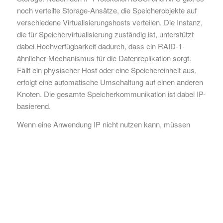
noch verteilte Storage-Ansätze, die Speicherobjekte auf
verschiedene Virtualisierungshosts verteilen. Die Instanz,
die für Speichervirtualisierung zuständig ist, unterstützt
dabei Hochverfügbarkeit dadurch, dass ein RAID-1-
ähnlicher Mechanismus für die Datenreplikation sorgt.
Fällt ein physischer Host oder eine Speichereinheit aus,
erfolgt eine automatische Umschaltung auf einen anderen
Knoten. Die gesamte Speicherkommunikation ist dabei IP-
basierend.
Wenn eine Anwendung IP nicht nutzen kann, müssen
dafür Layer-2-Verbindungen genutzt werden. Auch wenn
dies in der RZ-Infrastruktur nicht notwendig sein sollte,
kann es außerhalb von Rechenzentren Nicht-IP-
Anwendungen geben. Ein Beispiel ist Building Automation
and Control Networks (BACnet). Wenn Komponenten in
einem Gebäude nicht die IP-Variante, sondern nur die auf
Ethernet basierende Version von BACnet nutzen,
benötigen sie Layer-2-Verbindungen.