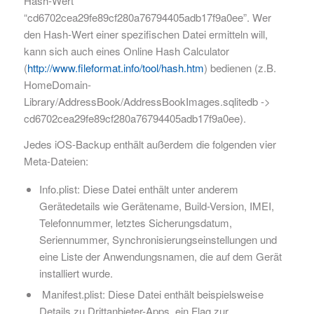
Hash-Wert
“cd6702cea29fe89cf280a76794405adb17f9a0ee”. Wer
den Hash-Wert einer spezifischen Datei ermitteln will,
kann sich auch eines Online Hash Calculator
(
http://www.fileformat.info/tool/hash.htm
) bedienen (z.B.
HomeDomain-
Library/AddressBook/AddressBookImages.sqlitedb ->
cd6702cea29fe89cf280a76794405adb17f9a0ee).
Jedes iOS-Backup enthält außerdem die folgenden vier
Meta-Dateien:
Info.plist: Diese Datei enthält unter anderem
Gerätedetails wie Gerätename, Build-Version, IMEI,
Telefonnummer, letztes Sicherungsdatum,
Seriennummer, Synchronisierungseinstellungen und
eine Liste der Anwendungsnamen, die auf dem Gerät
installiert wurde.
Manifest.plist: Diese Datei enthält beispielsweise
Details zu Drittanbieter-Apps, ein Flag zur