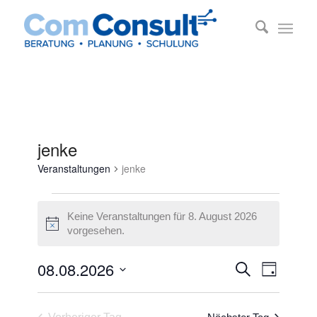
jenke
Veranstaltungen
jenke
Veranstaltungen
Keine Veranstaltungen für 8. August 2026
für
Hinweis
vorgesehen.
8.
August
Veransta
Veransta
08.08.2026
Suche
Tag
Ansichte
2026
Suche
Datum
Navigati
und
wählen.