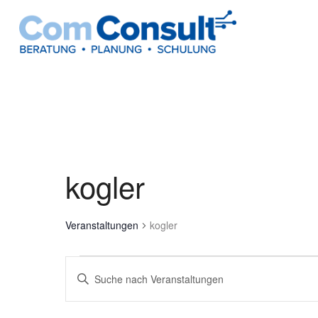
kogler
Veranstaltungen
kogler
Veranstaltungen
Veranstaltungen
Bitte
Suche
Schlüsselwort
und
eingeben.