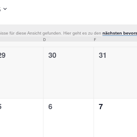
6
sse für diese Ansicht gefunden. Hier geht es zu den
nächsten bevor
Hinweis
ttwoch
D
Donnerstag
F
Freitag
0
0
0
29
30
31
n,
Veranstaltungen,
Veranstaltungen,
Veranstalt
0
0
0
5
6
7
n,
Veranstaltungen,
Veranstaltungen,
Veranstalt