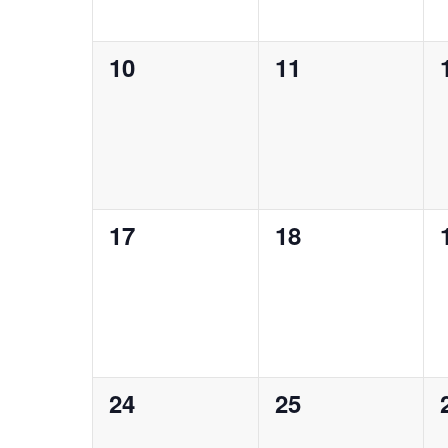
0
0
10
11
Veranstaltungen,
Veranstaltunge
0
0
17
18
Veranstaltungen,
Veranstaltunge
0
0
24
25
Veranstaltungen,
Veranstaltunge