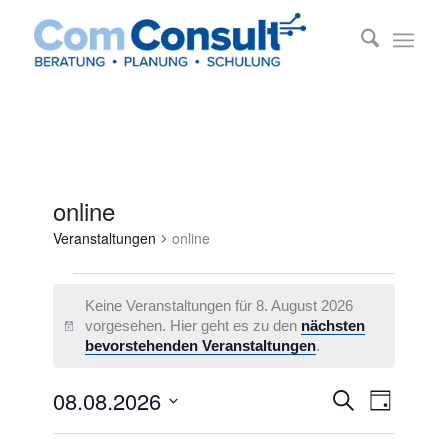
online
Veranstaltungen
online
Veranstaltungen
Keine Veranstaltungen für 8. August 2026
für
vorgesehen. Hier geht es zu den
nächsten
Hinweis
8.
bevorstehenden Veranstaltungen
.
August
Veransta
Veransta
08.08.2026
2026
Suche
Tag
Ansichte
Suche
Datum
Navigati