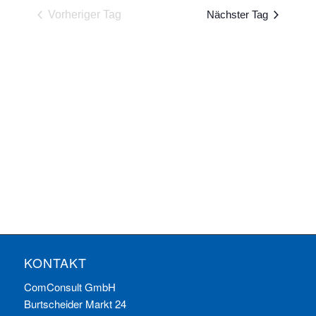
und
wählen.
Vorheriger Tag
Nächster Tag
Ansichten
Navigatio
KONTAKT
ComConsult GmbH
Burtscheider Markt 24