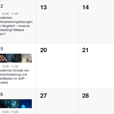
1
12
0
0
13
14
eranstaltung,
Hervorgehoben
n,
Veranstaltungen,
Veranstalt
10:45
-
11:45
ostenlos:
irtualisierungslösungen
m Vergleich – muss es
nbedingt VMware
ein?
1
19
0
0
20
21
eranstaltung,
n,
Veranstaltungen,
Veranstalt
Hervorgehoben
10:45
-
11:45
ostenlos: Einsatz von
erschlüsselung und
ertifikaten im VoIP-
mfeld
1
26
0
0
27
28
eranstaltung,
n,
Veranstaltungen,
Veranstalt
Hervorgehoben
10:45
-
11:45