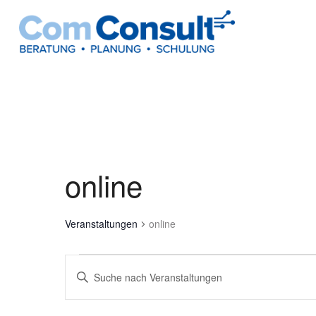
online
Veranstaltungen
online
Veranstaltungen
Veranstaltungen
Bitte
Suche
Schlüsselwort
und
eingeben.