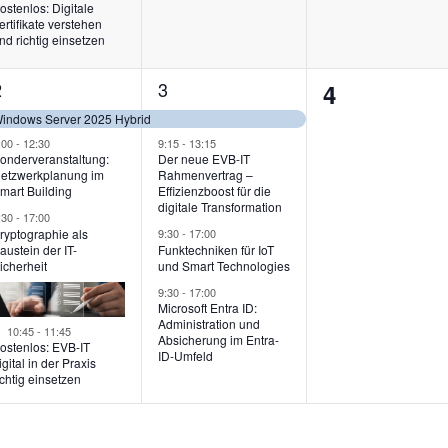
ostenlos: Digitale
ertifikate verstehen
nd richtig einsetzen
4
4
2
3
0
4
eranstaltungen,
Veranstaltungen,
n,
indows Server 2025 Hybrid
Veranstalt
:00
-
12:30
9:15
-
13:15
onderveranstaltung:
Der neue EVB-IT
etzwerkplanung im
Rahmenvertrag –
mart Building
Effizienzboost für die
digitale Transformation
:30
-
17:00
ryptographie als
9:30
-
17:00
austein der IT-
Funktechniken für IoT
icherheit
und Smart Technologies
9:30
-
17:00
Microsoft Entra ID:
Administration und
Hervorgehoben
10:45
-
11:45
Absicherung im Entra-
ostenlos: EVB-IT
ID-Umfeld
igital in der Praxis
ichtig einsetzen