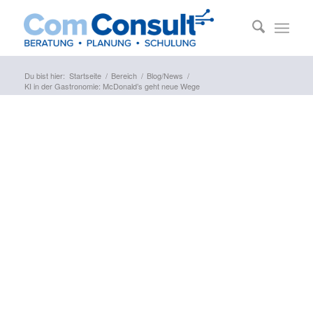
Du bist hier:
Startseite
/
Bereich
/
Blog/News
/
KI in der Gastronomie: McDonald’s geht neue Wege