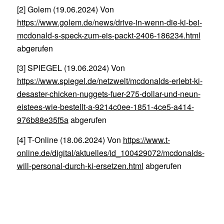
[2] Golem (19.06.2024) Von
https://www.golem.de/news/drive-in-wenn-die-ki-bei-
mcdonald-s-speck-zum-eis-packt-2406-186234.html
abgerufen
[3] SPIEGEL (19.06.2024) Von
https://www.spiegel.de/netzwelt/mcdonalds-erlebt-ki-
desaster-chicken-nuggets-fuer-275-dollar-und-neun-
eistees-wie-bestellt-a-9214c0ee-1851-4ce5-a414-
976b88e35f5a
abgerufen
[4] T-Online (18.06.2024) Von
https://www.t-
online.de/digital/aktuelles/id_100429072/mcdonalds-
will-personal-durch-ki-ersetzen.html
abgerufen