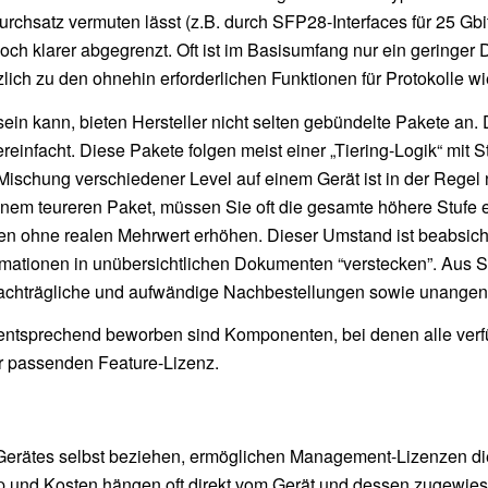
hsatz vermuten lässt (z.B. durch SFP28-Interfaces für 25 Gbit
n noch klarer abgegrenzt. Oft ist im Basisumfang nur ein geringer
ich zu den ohnehin erforderlichen Funktionen für Protokolle w
ein kann, bieten Hersteller nicht selten gebündelte Pakete an.
einfacht. Diese Pakete folgen meist einer „Tiering-Logik“ mit 
ischung verschiedener Level auf einem Gerät ist in der Regel nic
einem teureren Paket, müssen Sie oft die gesamte höhere Stufe 
sten ohne realen Mehrwert erhöhen. Dieser Umstand ist beabsicht
mationen in unübersichtlichen Dokumenten “verstecken”. Aus Sic
um nachträgliche und aufwändige Nachbestellungen sowie unang
n entsprechend beworben sind Komponenten, bei denen alle ver
er passenden Feature-Lizenz.
Gerätes selbst beziehen, ermöglichen Management-Lizenzen die
yp und Kosten hängen oft direkt vom Gerät und dessen zugewies