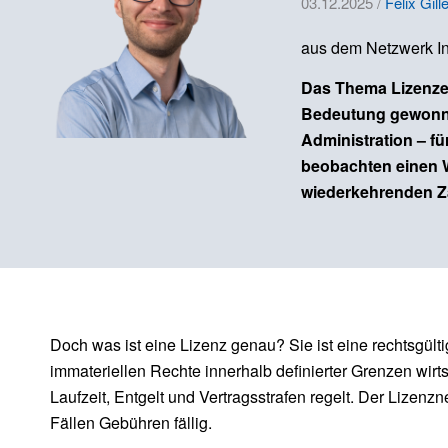
03.12.2025 /
Felix Gil
aus dem Netzwerk I
Das Thema Lizenzen
Bedeutung gewonnen
Administration – für
beobachten einen W
wiederkehrenden Za
Doch was ist eine Lizenz genau? Sie ist eine rechtsgült
immateriellen Rechte innerhalb definierter Grenzen wir
Laufzeit, Entgelt und Vertragsstrafen regelt. Der Lize
Fällen Gebühren fällig.