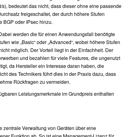
/s), bedeutet das nicht, dass dieser ohne eine passende
 Durchsatz freigeschaltet, der durch höhere Stufen
ie BGP oder IPsec hinzu.
 Dabei werden die für einen Anwendungsfall benötigte
Stufen wie „Basic“ oder „Advanced“, wobei höhere Stufen
ht möglich. Der Vorteil liegt in der Einfachheit. Der
erwerben und bezahlen für viele Features, die ungenutzt
igt, da Hersteller ein Interesse daran haben, die
ht des Technikers führt dies in der Praxis dazu, dass
enehme Rückfragen zu vermeiden.
fügbaren Leistungsmerkmale im Grundpreis enthalten
 zentrale Verwaltung von Geräten über eine
ener Funktion ab. So ist eine Management-Lizenz für