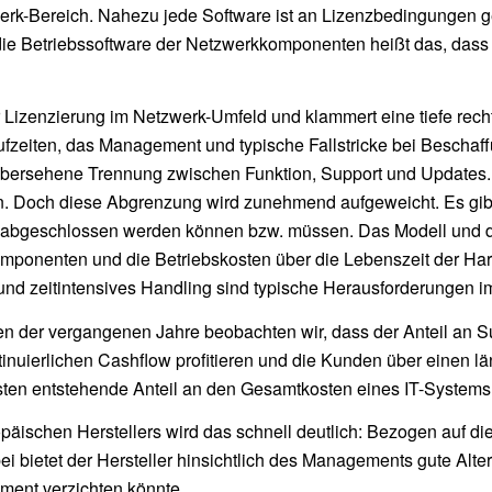
werk-Bereich. Nahezu jede Software ist an Lizenzbedingungen g
ie Betriebssoftware der Netzwerkkomponenten heißt das, dass 
 der Lizenzierung im Netzwerk-Umfeld und klammert eine tiefe re
ufzeiten, das Management und typische Fallstricke bei Beschaf
t übersehene Trennung zwischen Funktion, Support und Updates
den. Doch diese Abgrenzung wird zunehmend aufgeweicht. Es gi
s abgeschlossen werden können bzw. müssen. Das Modell und d
ponenten und die Betriebskosten über die Lebenszeit der Har
und zeitintensives Handling sind typische Herausforderungen im
n der vergangenen Jahre beobachten wir, dass der Anteil an Su
tinuierlichen Cashflow profitieren und die Kunden über einen l
osten entstehende Anteil an den Gesamtkosten eines IT-Systems
ischen Herstellers wird das schnell deutlich: Bezogen auf di
i bietet der Hersteller hinsichtlich des Managements gute Alte
ment verzichten könnte.