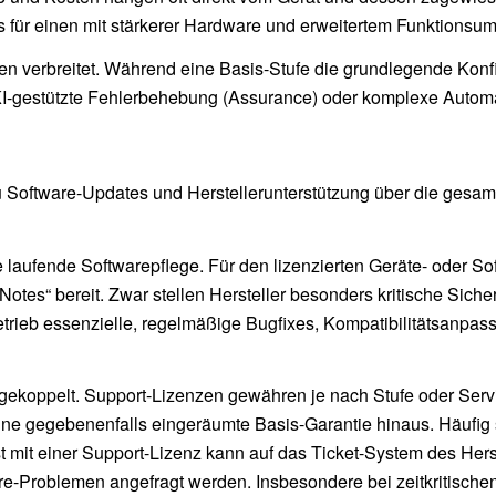
ls für einen mit stärkerer Hardware und erweitertem Funktionsu
n verbreitet. Während eine Basis-Stufe die grundlegende Konf
KI-gestützte Fehlerbehebung (Assurance) oder komplexe Automat
 Software-Updates und Herstellerunterstützung über die ges
e laufende Softwarepflege. Für den lizenzierten Geräte- oder 
tes“ bereit. Zwar stellen Hersteller besonders kritische Sich
 Betrieb essenzielle, regelmäßige Bugfixes, Kompatibilitätsanp
gekoppelt. Support-Lizenzen gewähren je nach Stufe oder Servic
ne gegebenenfalls eingeräumte Basis-Garantie hinaus. Häufig 
mit einer Support-Lizenz kann auf das Ticket-System des Hers
are-Problemen angefragt werden. Insbesondere bei zeitkritisc