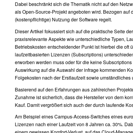
Dabei beschränkt sich die Thematik nicht auf den Netz
als Open-Source-Projekt angeboten wird. Bezogen auf d
(kostenpflichtige) Nutzung der Software regelt.
Dieser Artikel fokussiert sich auf die praktische Seite
praxisrelevante Aspekte wie unterschiedliche Typen, La
Betriebskosten entscheidender Punkt ist hierbei die of
laufzeitbasierten Lizenzen (Subscriptions) unterschie
erworben werden muss oder für die keine Subscription
Auswirkung auf die Auswahl der infrage kommenden Kom
Folgekosten nach der Erstlaufzeit sowie umständliches 
Basierend auf den Erfahrungen aus zahlreichen Projekte
Zunahme ist sicherlich, dass die Hersteller von dem kon
Kauf. Damit vergrößert sich auch der durch laufende K
Am Beispiel eines Campus-Access-Switches eines europä
Lizenzen nach einer Laufzeit von 8 Jahren ca. 30%. Dabe
einem gewissen Komfort-Verlust, auf das Cloud-Manage