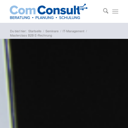
Du bist hier:
Startseite
/
Seminare
/
IT-Management
/
Masterclass B2B E-Rechnung