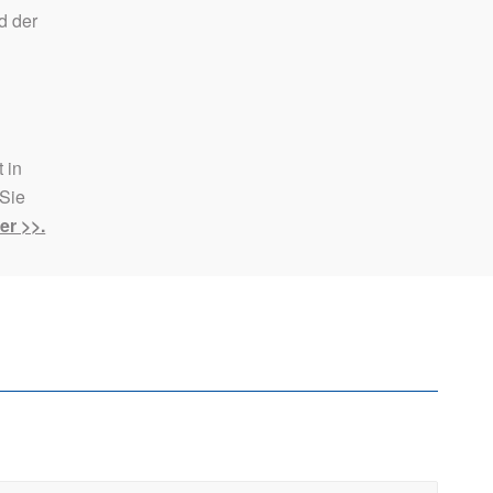
d der
 in
 Sie
er >>.