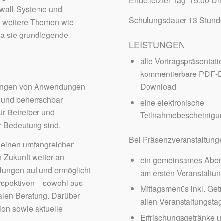
Ende letzter Tag 15:00 Uh
rewall-Systeme und
Schulungsdauer 13 Stun
n weitere Themen wie
da sie grundlegende
LEISTUNGEN
alle Vortragspräsentati
kommentierbare PDF-D
Download
rungen von Anwendungen
r und beherrschbar
eine elektronische
ür Betreiber und
Teilnahmebescheinigu
r Bedeutung sind.
Bei Präsenzveranstaltung
t einen umfangreichen
n Zukunft weiter an
ein gemeinsames Abe
lungen auf und ermöglicht
am ersten Veranstaltu
rspektiven – sowohl aus
Mittagsmenüs inkl. Get
ralen Beratung. Darüber
allen Veranstaltungsta
tion sowie aktuelle
Erfrischungsgetränke 