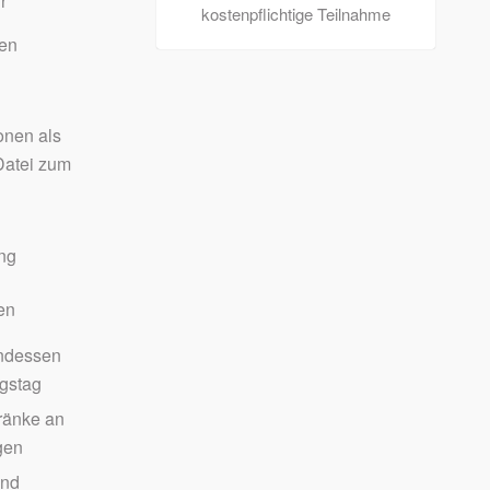
r
kostenpflichtige Teilnahme
den
onen als
atei zum
ng
en
ndessen
ngstag
ränke an
gen
und