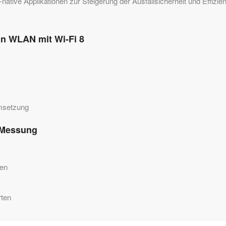
native Applikationen zur Steigerung der Ausfallsicherheit und Effizie
an WLAN mit Wi-Fi 8
Umsetzung
d Messung
zen
rten