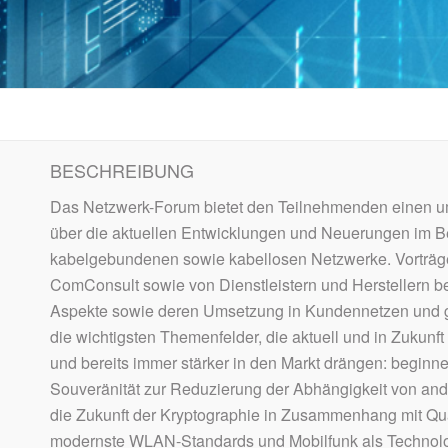
BESCHREIBUNG
Das Netzwerk-Forum bietet den Teilnehmenden einen u
über die aktuellen Entwicklungen und Neuerungen im B
kabelgebundenen sowie kabellosen Netzwerke. Vorträg
ComConsult sowie von Dienstleistern und Herstellern b
Aspekte sowie deren Umsetzung in Kundennetzen und g
die wichtigsten Themenfelder, die aktuell und in Zukun
und bereits immer stärker in den Markt drängen: beginne
Souveränität zur Reduzierung der Abhängigkeit von an
die Zukunft der Kryptographie in Zusammenhang mit Q
modernste WLAN-Standards und Mobilfunk als Technologi