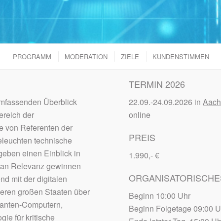
PROGRAMM
MODERATION
ZIELE
KUNDENSTIMMEN
TERMIN 2026
mfassenden Überblick
22.09.-24.09.2026 in
Aach
ereich der
online
e von Referenten der
PREIS
eleuchten technische
eben einen Einblick in
1.990,- €
ft an Relevanz gewinnen
ORGANISATORISCHE
nd mit der digitalen
deren großen Staaten über
Beginn 10:00 Uhr
uanten-Computern,
Beginn Folgetage 09:00 U
e für kritische