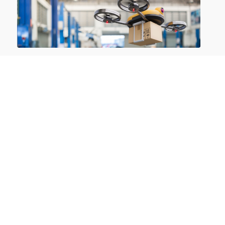
Funktechniken für IoT und Smart
Technologies
03.09.2026 online
Wireless LAN – WLAN: Planung, Aufbau und
Betrieb
10.11.-12.11.2026 in Aachen | online