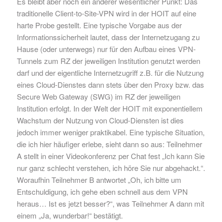
Es bleibt aber noch ein anderer wesentlicher Punkt: Das
traditionelle Client-to-Site-VPN wird in der HOIT auf eine
harte Probe gestellt. Eine typische Vorgabe aus der
Informationssicherheit lautet, dass der Internetzugang zu
Hause (oder unterwegs) nur für den Aufbau eines VPN-
Tunnels zum RZ der jeweiligen Institution genutzt werden
darf und der eigentliche Internetzugriff z.B. für die Nutzung
eines Cloud-Dienstes dann stets über den Proxy bzw. das
Secure Web Gateway (SWG) im RZ der jeweiligen
Institution erfolgt. In der Welt der HOIT mit exponentiellem
Wachstum der Nutzung von Cloud-Diensten ist dies
jedoch immer weniger praktikabel. Eine typische Situation,
die ich hier häufiger erlebe, sieht dann so aus: Teilnehmer
A stellt in einer Videokonferenz per Chat fest „Ich kann Sie
nur ganz schlecht verstehen, ich höre Sie nur abgehackt.“.
Woraufhin Teilnehmer B antwortet „Oh, ich bitte um
Entschuldigung, ich gehe eben schnell aus dem VPN
heraus… Ist es jetzt besser?“, was Teilnehmer A dann mit
einem „Ja, wunderbar!“ bestätigt.