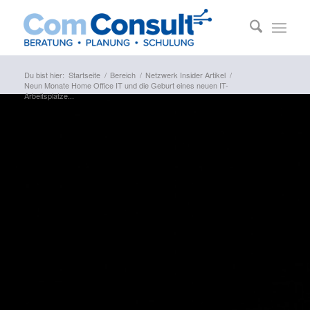
Du bist hier:
Startseite
/
Bereich
/
Netzwerk Insider Artikel
/
Neun Monate Home Office IT und die Geburt eines neuen IT-
Arbeitsplatze...