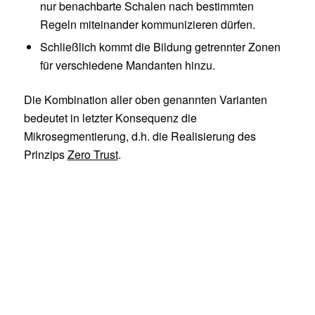
nur benachbarte Schalen nach bestimmten
Regeln miteinander kommunizieren dürfen.
Schließlich kommt die Bildung getrennter Zonen
für verschiedene Mandanten hinzu.
Die Kombination aller oben genannten Varianten
bedeutet in letzter Konsequenz die
Mikrosegmentierung, d.h. die Realisierung des
Prinzips
Zero Trust
.
Fazit
Es gibt verschiedene Verfahren für die
Netzsegmentierung. Dabei sind die Anforderungen
an die Segmentierung in den Bereichen Access-LAN,
WLAN, Campus, RZ und Cloud zu unterscheiden.
Die größten Herausforderungen gibt es im
Rechenzentrum.