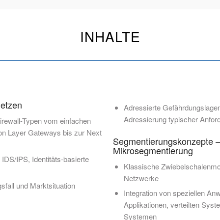
INHALTE
Netzen
Adressierte Gefährdungslagen
Adressierung typischer Anfor
irewall-Typen vom einfachen
tion Layer Gateways bis zur Next
Segmentierungskonzepte –
Mikrosegmentierung
IDS/IPS, Identitäts-basierte
Klassische Zwiebelschalenmo
Netzwerke
sfall und Marktsituation
Integration von speziellen A
Applikationen, verteilten Sy
Systemen