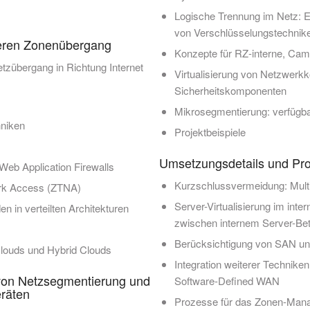
Logische Trennung im Netz: 
von Verschlüsselungstechnike
cheren Zonenübergang
Konzepte für RZ-interne, Cam
tzübergang in Richtung Internet
Virtualisierung von Netzwerk
Sicherheitskomponenten
Mikrosegmentierung: verfügb
hniken
Projektbeispiele
Umsetzungsdetails und Pr
 Web Application Firewalls
Kurzschlussvermeidung: Mult
ork Access (ZTNA)
Server-Virtualisierung im int
n in verteilten Architekturen
zwischen internem Server-Bet
Berücksichtigung von SAN u
Clouds und Hybrid Clouds
Integration weiterer Technike
 von Netzsegmentierung und
Software-Defined WAN
räten
Prozesse für das Zonen-Man