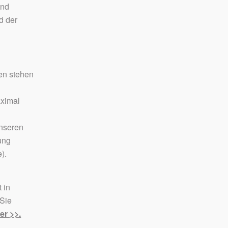
und
d der
en stehen
aximal
unseren
ung
).
 in
 Sie
er >>.