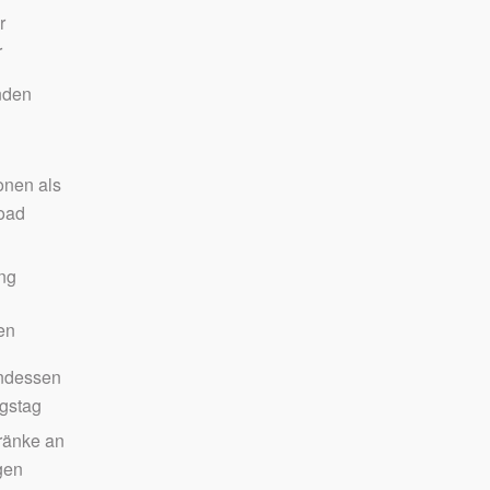
r
r
nden
onen als
oad
ng
en
ndessen
ngstag
ränke an
gen