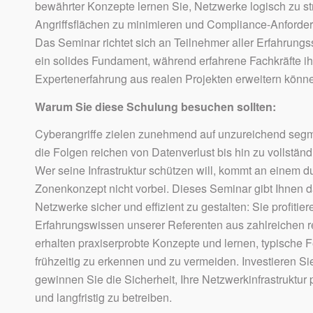
bewährter Konzepte lernen Sie, Netzwerke logisch zu str
Angriffsflächen zu minimieren und Compliance-Anforderu
Das Seminar richtet sich an Teilnehmer aller Erfahrungss
ein solides Fundament, während erfahrene Fachkräfte i
Expertenerfahrung aus realen Projekten erweitern könn
Warum Sie diese Schulung besuchen sollten:
Cyberangriffe zielen zunehmend auf unzureichend segm
die Folgen reichen von Datenverlust bis hin zu vollstän
Wer seine Infrastruktur schützen will, kommt an einem 
Zonenkonzept nicht vorbei. Dieses Seminar gibt Ihnen 
Netzwerke sicher und effizient zu gestalten: Sie profiti
Erfahrungswissen unserer Referenten aus zahlreichen re
erhalten praxiserprobte Konzepte und lernen, typische 
frühzeitig zu erkennen und zu vermeiden. Investieren S
gewinnen Sie die Sicherheit, Ihre Netzwerkinfrastruktur
und langfristig zu betreiben.