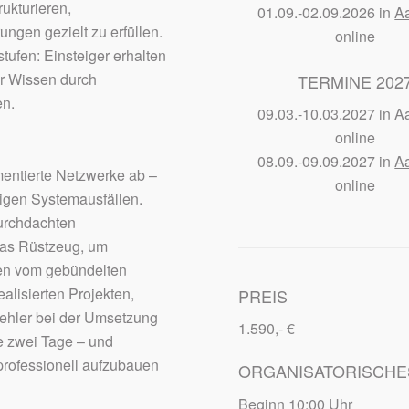
ukturieren,
01.09.-02.09.2026 in
A
ngen gezielt zu erfüllen.
online
tufen: Einsteiger erhalten
hr Wissen durch
TERMINE 202
en.
09.03.-10.03.2027 in
A
online
08.09.-09.09.2027 in
A
entierte Netzwerke ab –
online
digen Systemausfällen.
durchdachten
das Rüstzeug, um
eren vom gebündelten
alisierten Projekten,
PREIS
Fehler bei der Umsetzung
1.590,- €
ie zwei Tage – und
 professionell aufzubauen
ORGANISATORISCHE
Beginn 10:00 Uhr