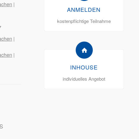
achen
|
ANMELDEN
kostenpflichtige Teilnahme
7
achen
|
achen
|
INHOUSE
individuelles Angebot
S