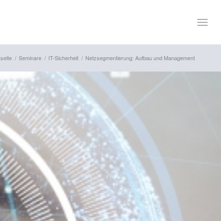
tseite
/
Seminare
/
IT-Sicherheit
/
Netzsegmentierung: Aufbau und Management