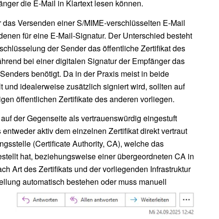
ger die E-Mail in Klartext lesen können.
r das Versenden einer S/MIME-verschlüsselten E-Mail
enen für eine E-Mail-Signatur. Der Unterschied besteht
rschlüsselung der Sender das öffentliche Zertifikat des
hrend bei einer digitalen Signatur der Empfänger das
s Senders benötigt. Da in der Praxis meist in beide
 und idealerweise zusätzlich signiert wird, sollten auf
igen öffentlichen Zertifikate des anderen vorliegen.
auf der Gegenseite als vertrauenswürdig eingestuft
 entweder aktiv dem einzelnen Zertifikat direkt vertraut
ungsstelle (Certificate Authority, CA), welche das
gestellt hat, beziehungsweise einer übergeordneten CA in
nach Art des Zertifikats und der vorliegenden Infrastruktur
tellung automatisch bestehen oder muss manuell