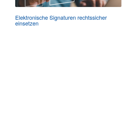
Elektronische Signaturen rechtssicher
einsetzen
09.06.2026 online
KONTAKT
ComConsult GmbH
Burtscheider Markt 24
52066 Aachen
Telefon: 0241/887446-0
Fax: 0241/887446-200
E-Mail:
info@comconsult.com