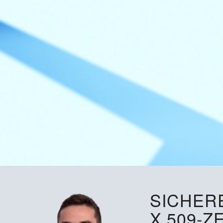
SICHERE
X.509-Z