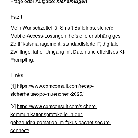
Frage oder Aufgabe:
hier einfügen
Fazit
Mein Wunschzettel für Smart Buildings: sichere
Mobile-Access-Lösungen, herstellerunabhängiges
Zertifikatsmanagement, standardisierte IT, digitale
Zwillinge, fairer Umgang mit Daten und effektives KI-
Prompting.
Links
[1]
https://www.comconsult.com/recap-
sicherheitsexpo-muenchen-2025/
[2]
https://www.comconsult.com/sichere-
kommunikationsprotokolle-in-der-
gebaeudeautomation-im-fokus-bacnet-secure-
connect/