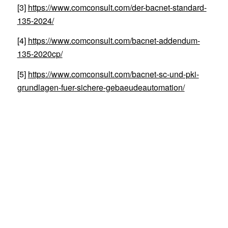
[3]
https://www.comconsult.com/der-bacnet-standard-
135-2024/
[4]
https://www.comconsult.com/bacnet-addendum-
135-2020cp/
[5]
https://www.comconsult.com/bacnet-sc-und-pki-
grundlagen-fuer-sichere-gebaeudeautomation/
[6]
https://www.comconsult.com/dokumentationsanforderunge
fuer-ip-basierte-komponenten-der-tga/
[7]
https://www.comconsult.com/training-von-ki-
modellen-mit-personenbezogenen-daten-auf-social-
media-plattformen-und-in-smart-buildings/
[8]
https://doi.org/10.1108/IJEBR-12-2024-1351
Abkürzungen