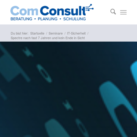
Du bist hier:
Startseite
/
Seminare
/
IT-Sicherheit
/
Spectre nach fast 7 Jahren und kein Ende in Sicht