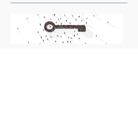
Windows PKI und Zertifikatsverwaltung
15.12.-16.12.2026 online
Exchange On-Prem- und Online-
Troubleshooting
12.10.-13.10.2026 online