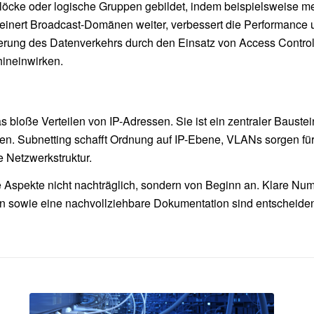
löcke oder logische Gruppen gebildet, indem beispielsweise m
nert Broadcast-Domänen weiter, verbessert die Performance un
teuerung des Datenverkehrs durch den Einsatz von Access Contro
hineinwirken.
as bloße Verteilen von IP-Adressen. Sie ist ein zentraler Baust
ßen. Subnetting schafft Ordnung auf IP-Ebene, VLANs sorgen fü
e Netzwerkstruktur.
se Aspekte nicht nachträglich, sondern von Beginn an. Klare 
wie eine nachvollziehbare Dokumentation sind entscheidend fü