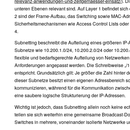
relevanz-anwendungen-und-zeitgemaesser-einsatz/
). D
unteren Ebenen relevant sind. Auf Layer 1 befindet sich
2 sind der Frame-Aufbau, das Switching sowie MAC-Adres
Sicherheitsmechanismen wie Access Control Lists oder Fi
4.
Subnetting beschreibt die Aufteilung eines größeren IP-
Subnetze wie 10.200.1.0/24, 10.200.2.0/24 oder 10.200.
flexible und bedarfsgerechte Aufteilung von Netzwerken
Anforderungen angepasst werden. Die Schreibweise „/16
entspricht. Grundsätzlich gilt: Je größer die Zahl hinter
dieser Subnetze besitzt einen eigenen Adressbereich s
kommunizieren, während für die Kommunikation zwischen v
eine saubere logische Strukturierung der IP-Adressen.
Wichtig ist jedoch, dass Subnetting allein noch keine e
teilen sie sich weiterhin eine gemeinsame Broadcast-D
Switches in mehrere, voneinander isolierte Netzwerke u