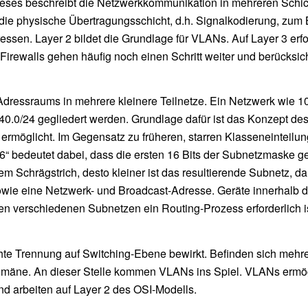
ieses beschreibt die Netzwerkkommunikation in mehreren Schic
 die physische Übertragungsschicht, d.h. Signalkodierung, zum 
sen. Layer 2 bildet die Grundlage für VLANs. Auf Layer 3 erfo
rewalls gehen häufig noch einen Schritt weiter und berücksich
Adressraums in mehrere kleinere Teilnetze. Ein Netzwerk wie 1
40.0/24 gegliedert werden. Grundlage dafür ist das Konzept de
 ermöglicht. Im Gegensatz zu früheren, starren Klasseneinteilu
“ bedeutet dabei, dass die ersten 16 Bits der Subnetzmaske ge
 dem Schrägstrich, desto kleiner ist das resultierende Subnetz, 
owie eine Netzwerk- und Broadcast-Adresse. Geräte innerhalb 
erschiedenen Subnetzen ein Routing-Prozess erforderlich ist. S
chte Trennung auf Switching-Ebene bewirkt. Befinden sich mehre
omäne. An dieser Stelle kommen VLANs ins Spiel. VLANs ermög
nd arbeiten auf Layer 2 des OSI-Modells.