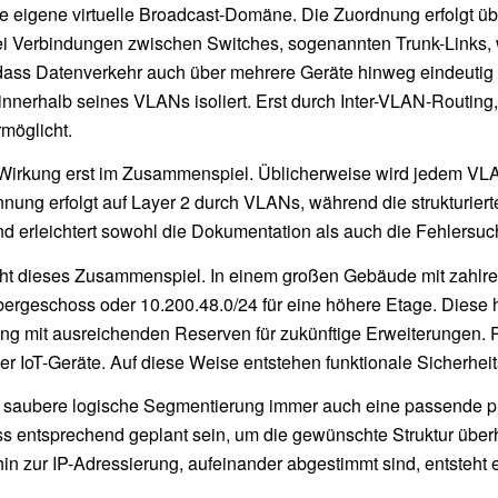
 eigene virtuelle Broadcast-Domäne. Die Zuordnung erfolgt ü
 Verbindungen zwischen Switches, sogenannten Trunk-Links, 
er, dass Datenverkehr auch über mehrere Geräte hinweg eindeu
nnerhalb seines VLANs isoliert. Erst durch Inter-VLAN-Routing
möglicht.
e Wirkung erst im Zusammenspiel. Üblicherweise wird jedem VLA
ennung erfolgt auf Layer 2 durch VLANs, während die strukturie
nd erleichtert sowohl die Dokumentation als auch die Fehlersuc
icht dieses Zusammenspiel. In einem großen Gebäude mit zahlr
ergeschoss oder 10.200.48.0/24 für eine höhere Etage. Diese hi
ng mit ausreichenden Reserven für zukünftige Erweiterungen. P
IoT-Geräte. Auf diese Weise entstehen funktionale Sicherheits
e saubere logische Segmentierung immer auch eine passende p
uss entsprechend geplant sein, um die gewünschte Struktur übe
 hin zur IP-Adressierung, aufeinander abgestimmt sind, entsteht