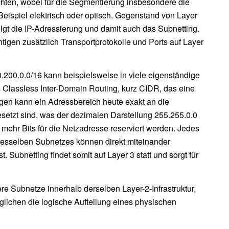
hten, wobei für die Segmentierung insbesondere die
Beispiel elektrisch oder optisch. Gegenstand von Layer
lgt die IP-Adressierung und damit auch das Subnetting.
tigen zusätzlich Transportprotokolle und Ports auf Layer
0.200.0.0/16 kann beispielsweise in viele eigenständige
s Classless Inter-Domain Routing, kurz CIDR, das eine
ngen kann ein Adressbereich heute exakt an die
setzt sind, was der dezimalen Darstellung 255.255.0.0
da mehr Bits für die Netzadresse reserviert werden. Jedes
desselben Subnetzes können direkt miteinander
ubnetting findet somit auf Layer 3 statt und sorgt für
re Subnetze innerhalb derselben Layer-2-Infrastruktur,
lichen die logische Aufteilung eines physischen