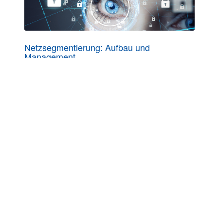
Netzsegmentierung: Aufbau und
Management
01.09.-02.09.2026 in Aachen | online
KONTAKT
ComConsult GmbH
Burtscheider Markt 24
52066 Aachen
Telefon: 0241/887446-0
Fax: 0241/887446-200
E-Mail:
info@comconsult.com