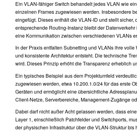
Ein VLAN-fähiger Switch behandelt jedes VLAN wie eine
einzelnen Frames zugewiesen werden. Insbesondere bei
eingefügt. Dieses enthält die VLAN-ID und stellt sich
entsprechende Routing-Instanz bleibt der Datenverkehr i
eine Kommunikation zwischen verschiedenen VLANs er
In der Praxis entfalten Subnetting und VLANs ihre voll
und konsistente Architektur entsteht. Die technische Tr
wird. Dieses Prinzip erhöht die Transparenz erheblich u
Ein typisches Beispiel aus dem Projektumfeld verdeutl
zugewiesen werden, etwa 10.200.1.0/24 für das erste Ob
Geräten und ermöglicht eine übersichtliche Adressplanu
Client-Netze, Serverbereiche, Management-Zugänge oder 
Dabei darf nicht außer Acht gelassen werden, dass ein
Layer 1, einschließlich Patchfelder und Switchports, m
der physischen Infrastruktur über die VLAN-Struktur bis