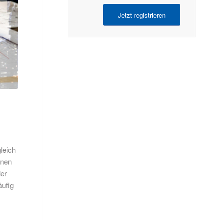
Jetzt registrieren
leich
unen
der
äufig