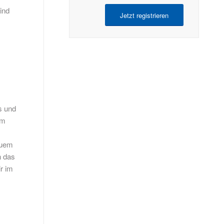
ind
Jetzt registrieren
s und
im
euem
h das
r im