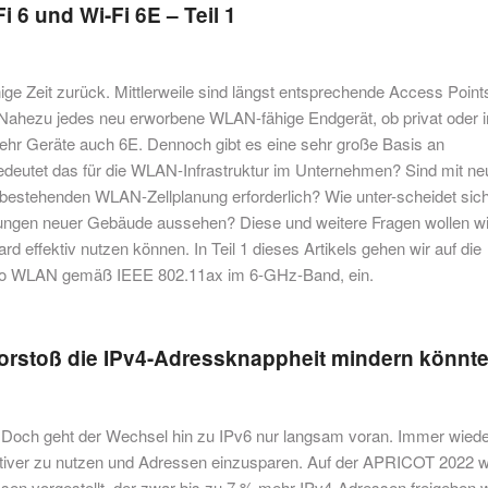
 6 und Wi-Fi 6E – Teil 1
nige Zeit zurück. Mittlerweile sind längst entsprechende Access Point
 Nahezu jedes neu erworbene WLAN-fähige Endgerät, ob privat oder 
mehr Geräte auch 6E. Dennoch gibt es eine sehr große Basis an
bedeutet das für die WLAN-Infrastruktur im Unternehmen? Sind mit n
stehenden WLAN-Zellplanung erforderlich? Wie unter-scheidet sic
ungen neuer Gebäude aussehen? Diese und weitere Fragen wollen wi
d effektiv nutzen können. In Teil 1 dieses Artikels gehen wir auf die
 also WLAN gemäß IEEE 802.11ax im 6-GHz-Band, ein.
r Vorstoß die IPv4-Adressknappheit mindern könnt
. Doch geht der Wechsel hin zu IPv6 nur langsam voran. Immer wied
ktiver zu nutzen und Adressen einzusparen. Auf der APRICOT 2022 
sen vorgestellt, der zwar bis zu 7 % mehr IPv4-Adressen freigeben 