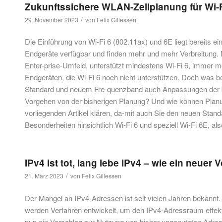
Zukunftssichere WLAN-Zellplanung für Wi-Fi
/
29. November 2023
von
Felix Gillessen
Die Einführung von Wi-Fi 6 (802.11ax) und 6E liegt bereits ei
Endgeräte verfügbar und finden mehr und mehr Verbreitung.
Enter-prise-Umfeld, unterstützt mindestens Wi-Fi 6, immer 
Endgeräten, die Wi-Fi 6 noch nicht unterstützen. Doch was 
Standard und neuem Fre-quenzband auch Anpassungen der be
Vorgehen von der bisherigen Planung? Und wie können Plan
vorliegenden Artikel klären, da-mit auch Sie den neuen Standar
Besonderheiten hinsichtlich Wi-Fi 6 und speziell Wi-Fi 6E,
IPv4 ist tot, lang lebe IPv4 – wie ein neue
/
21. März 2023
von
Felix Gillessen
Der Mangel an IPv4-Adressen ist seit vielen Jahren bekannt
werden Verfahren entwickelt, um den IPv4-Adressraum effe
nun ein Vorschlag zur Nutzung von bisher ungenutzten Adres