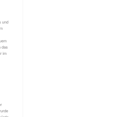
s und
im
euem
h das
r im
e
er
wurde
würde,