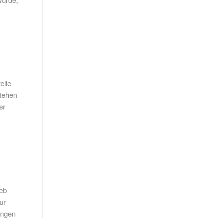
elle
stehen
er
ieb
ur
ungen