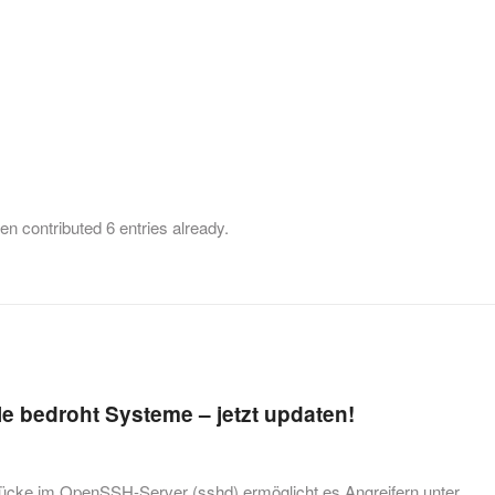
sen
contributed 6 entries already.
 bedroht Systeme – jetzt updaten!
tslücke im OpenSSH-Server (sshd) ermöglicht es Angreifern unter