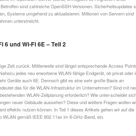
Betroffen sind zahlreiche OpenSSH-Versionen. Sicherheitsupdates s
len, Systeme umgehend zu aktualisieren. Millionen von Servern sind
hmen unterstreicht.
 6 und Wi-Fi 6E – Teil 2
nige Zeit zurück. Mittlerweile sind längst entsprechende Access Point
 Nahezu jedes neu erworbene WLAN-fähige Endgerät, ob privat oder 
mehr Geräte auch 6E. Dennoch gibt es eine sehr große Basis an
bedeutet das für die WLAN-Infrastruktur im Unternehmen? Sind mit n
stehenden WLAN-Zellplanung erforderlich? Wie unter-scheidet sic
ungen neuer Gebäude aussehen? Diese und weitere Fragen wollen wi
d effektiv nutzen können. In Teil 1 dieses Artikels gehen wir auf die
 also WLAN gemäß IEEE 802.11ax im 6-GHz-Band, ein.