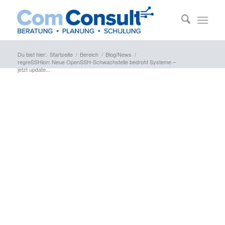
Du bist hier:
Startseite
/
Bereich
/
Blog/News
/
regreSSHion: Neue OpenSSH-Schwachstelle bedroht Systeme –
jetzt update...