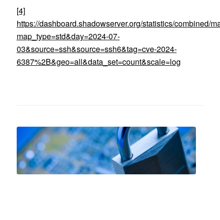
[4]
https://dashboard.shadowserver.org/statistics/combined/m
map_type=std&day=2024-07-
03&source=ssh&source=ssh6&tag=cve-2024-
6387%2B&geo=all&data_set=count&scale=log
Grundlagen der IT-Sicherheit
13.10.-14.10.2026 in Aachen | online