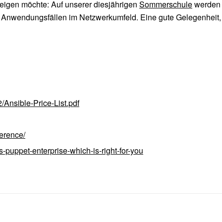
teigen möchte: Auf unserer diesjährigen
Sommerschule
werden p
n Anwendungsfällen im Netzwerkumfeld. Eine gute Gelegenheit, 
Ansible-Price-List.pdf
ference/
puppet-enterprise-which-is-right-for-you