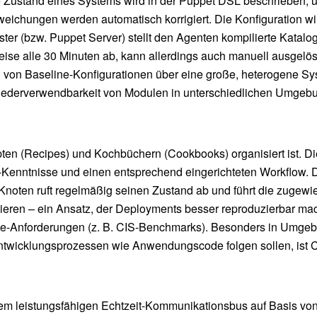
e Zustand eines Systems wird in der Puppet DSL beschrieben, un
weichungen werden automatisch korrigiert. Die Konfiguration wi
aster (bzw. Puppet Server) stellt den Agenten kompilierte Kata
eise alle 30 Minuten ab, kann allerdings auch manuell ausgelös
on Baseline-Konfigurationen über eine große, heterogene Syst
ederverwendbarkeit von Modulen in unterschiedlichen Umgebu
epten (Recipes) und Kochbüchern (Cookbooks) organisiert ist. D
y-Kenntnisse und einen entsprechend eingerichteten Workflow. 
Knoten ruft regelmäßig seinen Zustand ab und führt die zugewie
eren – ein Ansatz, der Deployments besser reproduzierbar mach
ce-Anforderungen (z. B. CIS-Benchmarks). Besonders in Umgebu
ntwicklungsprozessen wie Anwendungscode folgen sollen, ist Ch
em leistungsfähigen Echtzeit-Kommunikationsbus auf Basis vo