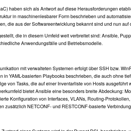
IaC) haben sich als Antwort auf diese Herausforderungen etabl
struktur in maschinenlesbarer Form beschrieben und automatisie
en, die aus der Softwareentwicklung bekannt sind und nun auf d
stellt, die in diesem Umfeld weit verbreitet sind: Ansible, Pup
rschiedliche Anwendungsfälle und Betriebsmodelle.
unikation mit verwalteten Systemen erfolgt über SSH bzw. Win
den in YAML-basierten Playbooks beschrieben, die auch ohne ti
e von Tasks, die auf einer Inventarliste von Hosts ausgeführt
rkumfeld bietet Ansible eine besonders breite Abdeckung: Mod
sierte Konfiguration von Interfaces, VLANs, Routing-Protokoll
nnen zusätzlich NETCONF- und RESTCONF-basierte Verbindung