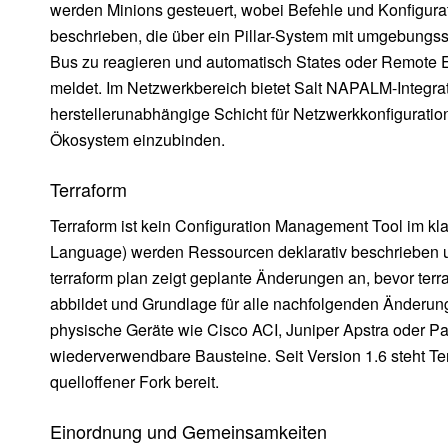
werden Minions gesteuert, wobei Befehle und Konfigurat
beschrieben, die über ein Pillar-System mit umgebungss
Bus zu reagieren und automatisch States oder Remote E
meldet. Im Netzwerkbereich bietet Salt NAPALM-Integrat
herstellerunabhängige Schicht für Netzwerkkonfiguration
Ökosystem einzubinden.
Terraform
Terraform ist kein Configuration Management Tool im kl
Language) werden Ressourcen deklarativ beschrieben und
terraform plan zeigt geplante Änderungen an, bevor terra
abbildet und Grundlage für alle nachfolgenden Änderun
physische Geräte wie Cisco ACI, Juniper Apstra oder P
wiederverwendbare Bausteine. Seit Version 1.6 steht Ter
quelloffener Fork bereit.
Einordnung und Gemeinsamkeiten