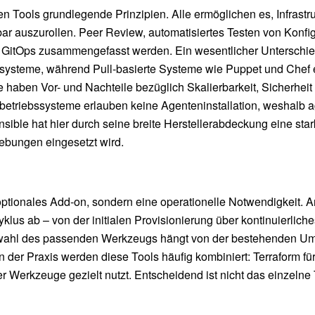
en Tools grundlegende Prinzipien. Alle ermöglichen es, Infrastru
ar auszurollen. Peer Review, automatisiertes Testen von Konfi
ff GitOps zusammengefasst werden. Ein wesentlicher Unterschi
elsysteme, während Pull-basierte Systeme wie Puppet und Chef
e haben Vor- und Nachteile bezüglich Skalierbarkeit, Sicherhe
betriebssysteme erlauben keine Agenteninstallation, weshalb a
ble hat hier durch seine breite Herstellerabdeckung eine star
bungen eingesetzt wird.
ptionales Add-on, sondern eine operationelle Notwendigkeit. A
klus ab – von der initialen Provisionierung über kontinuierlich
 Auswahl des passenden Werkzeugs hängt von der bestehenden 
n der Praxis werden diese Tools häufig kombiniert: Terraform für
er Werkzeuge gezielt nutzt. Entscheidend ist nicht das einzelne T