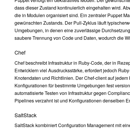
Puppet verfolgt ein deklaratives Modell: Der gewünscht
dass dieser Zustand kontinuierlich eingehalten wird. Ab
die in Modulen organisiert sind. Ein zentraler Puppet M
gewünschten Zustands. Der Pull-Zyklus läuft typischerw
Umgebungen, in denen eine zuverlässige Durchsetzung v
saubere Trennung von Code und Daten, wodurch die Wi
Chef
Chef beschreibt Infrastruktur in Ruby-Code, der in Rez
Entwicklern viel Ausdrucksstärke, erfordert jedoch Rub
Knotendaten und Richtlinien. Der Chef-client auf jedem 
Konfigurationen für bestimmte Umgebungen fest versioni
automatisierte Testen von Infrastruktur gegen Complian
Pipelines verzahnt ist und Konfigurationen denselben E
SaltStack
SaltStack kombiniert Configuration Management mit ein