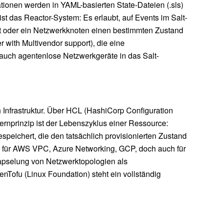
ionen werden in YAML-basierten State-Dateien (.sls)
t das Reactor-System: Es erlaubt, auf Events im Salt-
lt oder ein Netzwerkknoten einen bestimmten Zustand
with Multivendor support), die eine
, auch agentenlose Netzwerkgeräte in das Salt-
 Infrastruktur. Über HCL (HashiCorp Configuration
ernprinzip ist der Lebenszyklus einer Ressource:
espeichert, die den tatsächlich provisionierten Zustand
r für AWS VPC, Azure Networking, GCP, doch auch für
Kapselung von Netzwerktopologien als
nTofu (Linux Foundation) steht ein vollständig