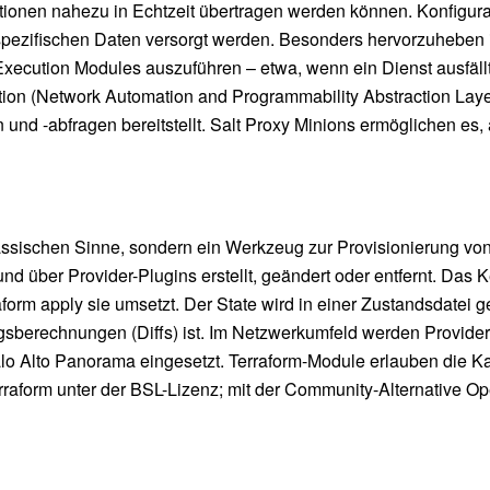
ionen nahezu in Echtzeit übertragen werden können. Konfigurat
pezifischen Daten versorgt werden. Besonders hervorzuheben is
xecution Modules auszuführen – etwa, wenn ein Dienst ausfäl
ion (Network Automation and Programmability Abstraction Layer 
 und -abfragen bereitstellt. Salt Proxy Minions ermöglichen es
assischen Sinne, sondern ein Werkzeug zur Provisionierung von
 über Provider-Plugins erstellt, geändert oder entfernt. Das K
form apply sie umsetzt. Der State wird in einer Zustandsdatei g
gsberechnungen (Diffs) ist. Im Netzwerkumfeld werden Provide
alo Alto Panorama eingesetzt. Terraform-Module erlauben die 
raform unter der BSL-Lizenz; mit der Community-Alternative Ope