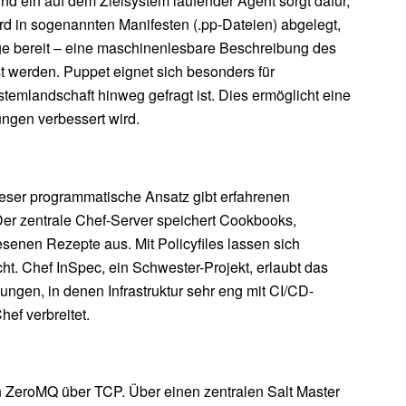
d ein auf dem Zielsystem laufender Agent sorgt dafür,
rd in sogenannten Manifesten (.pp-Dateien) abgelegt,
loge bereit – eine maschinenlesbare Beschreibung des
t werden. Puppet eignet sich besonders für
emlandschaft hinweg gefragt ist. Dies ermöglicht eine
ngen verbessert wird.
ieser programmatische Ansatz gibt erfahrenen
Der zentrale Chef-Server speichert Cookbooks,
senen Rezepte aus. Mit Policyfiles lassen sich
t. Chef InSpec, ein Schwester-Projekt, erlaubt das
ngen, in denen Infrastruktur sehr eng mit CI/CD-
ef verbreitet.
n ZeroMQ über TCP. Über einen zentralen Salt Master