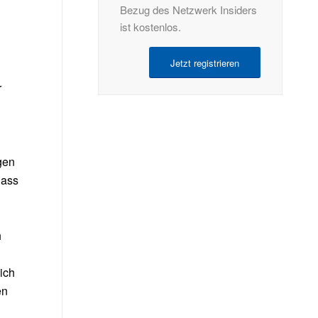
Bezug des Netzwerk Insiders
ist kostenlos.
Jetzt registrieren
r
gen
dass
h
ich
en