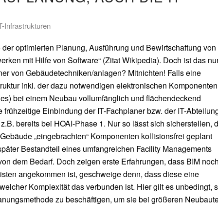
-Infrastrukturen
 der optimierten Planung, Ausführung und Bewirtschaftung von
en mit Hilfe von Software“ (Zitat Wikipedia). Doch ist das nu
aner von Gebäudetechniken/anlagen? Mitnichten! Falls eine
struktur inkl. der dazu notwendigen elektronischen Komponenten
hes) bei einem Neubau vollumfänglich und flächendeckend
ne frühzeitige Einbindung der IT-Fachplaner bzw. der IT-Abteilun
.B. bereits bei HOAI-Phase 1. Nur so lässt sich sicherstellen, 
ins Gebäude „eingebrachten“ Komponenten kollisionsfrei geplant
päter Bestandteil eines umfangreichen Facility Managements
on dem Bedarf. Doch zeigen erste Erfahrungen, dass BIM noc
alisten angekommen ist, geschweige denn, dass diese eine
welcher Komplexität das verbunden ist. Hier gilt es unbedingt, s
Planungsmethode zu beschäftigen, um sie bei größeren Neubaut