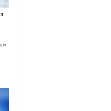
em
g in