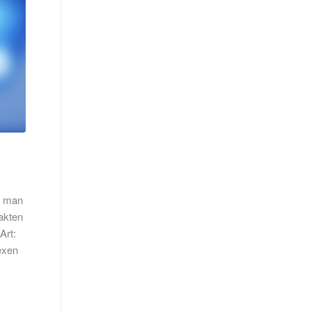
n man
Fakten
Art:
exen