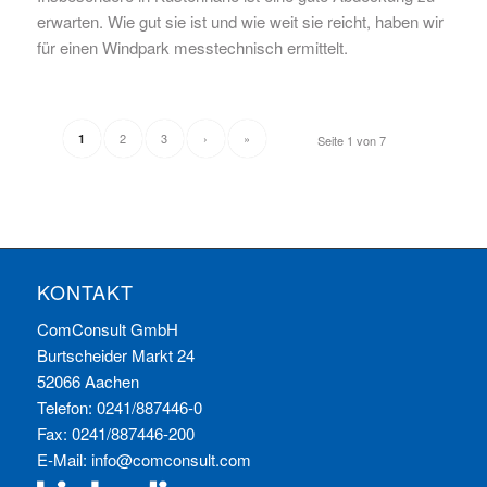
erwarten. Wie gut sie ist und wie weit sie reicht, haben wir
für einen Windpark messtechnisch ermittelt.
2
3
›
»
1
Seite 1 von 7
KONTAKT
ComConsult GmbH
Burtscheider Markt 24
52066 Aachen
Telefon: 0241/887446-0
Fax: 0241/887446-200
E-Mail:
info@comconsult.com