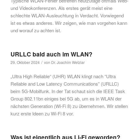
Typische WLAN-Fehler betreffen heutzutage oftmals Web-
und Videokonferenzen. Als erstes gerät meist eine
schlechte WLAN-Ausleuchtung in Verdacht. Vorwiegend
ist es etwas anderes. Wir zeigen, wie man vorgehen kann
und worauf zu achten ist.
URLLC bald auch im WLAN?
/
29. Oktober 2024
von
Dr. Joachim Wetzlar
„Ultra High Reliable“ (UHR) WLAN klingt nach “Ultra
Reliable and Low Latency Communications” (URLLC)
beim 5G-Mobilfunk. In der Tat schaut sich die IEEE Task
Group 802.11bn einiges bei 5G ab, um es in WLAN der
nächsten Generation (Wi-Fi 8) zu übernehmen. Wir stellen
kurz erste Ideen zu Wi-Fi 8 vor.
Was ist eigentlich aus Li-Fi geworden?