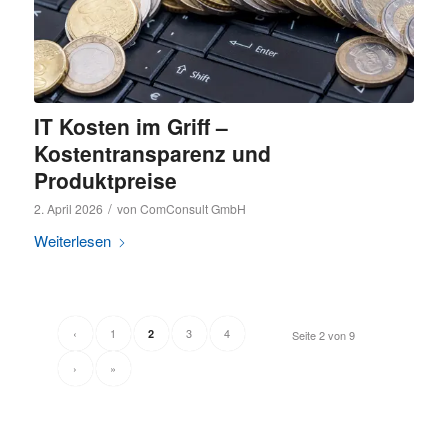
IT Kosten im Griff –
Kostentransparenz und
Produktpreise
/
2. April 2026
von
ComConsult GmbH
Weiterlesen
‹
1
3
4
2
Seite 2 von 9
›
»