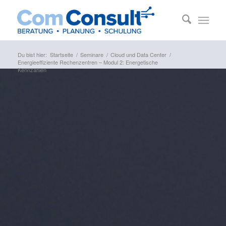
Du bist hier:
Startseite
/
Seminare
/
Cloud und Data Center
/
Energieeffiziente Rechenzentren – Modul 2: Energetische
Kennzahlen