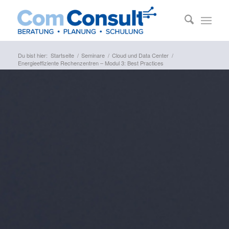
Du bist hier:
Startseite
/
Seminare
/
Cloud und Data Center
/
Energieeffiziente Rechenzentren – Modul 3: Best Practices