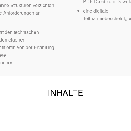
PDF-Datei zum Downl
rte Strukturen verzichten
eine digitale
he Anforderungen an
Teilnahmebescheinigu
mit den technischen
 den eigenen
ofitieren von der Erfahrung
ete
können.
INHALTE