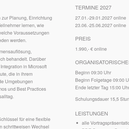
TERMINE 2027
 zur Planung, Einrichtung
27.01.-29.01.2027 online
ilnehmer lernen, wie
23.06.-25.06.2027 online
 welche Voraussetzungen
PREIS
ieden werden.
1.990,- € online
mensauflösung,
eich behandelt. Darüber
ORGANISATORISCHE
ntegration in Microsoft
Beginn 09:30 Uhr
te, die in ihrem
Beginn Folgetage 09:00 U
nde Umgebungen
Ende letzter Tag 15:00 Uh
mos und Best Practices
alltag.
Schulungsdauer 15,5 Stu
LEISTUNGEN
hlüssel für eine flexible
alle Vortragspräsentati
en schrittweisen Wechsel