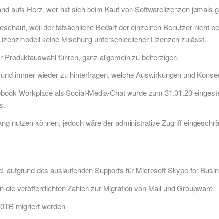
and aufs Herz, wer hat sich beim Kauf von Softwarelizenzen jemals 
geschaut, weil der tatsächliche Bedarf der einzelnen Benutzer nicht
 Lizenzmodell keine Mischung unterschiedlicher Lizenzen zulässt.
ner Produktauswahl führen, ganz allgemein zu beherzigen.
n und immer wieder zu hinterfragen, welche Auswirkungen und Konse
book Workplace als Social-Media-Chat wurde zum 31.01.20 eingestel
s.
ng nutzen können, jedoch wäre der administrative Zugriff eingesch
.
wird, aufgrund des auslaufenden Supports für Microsoft Skype for Bu
n die veröffentlichten Zahlen zur Migration von Mail und Groupware.
0TB migriert werden.