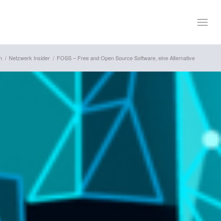
h
/
Netzwerk Insider
/
FOSS – Free and Open Source Software, eine Alternative