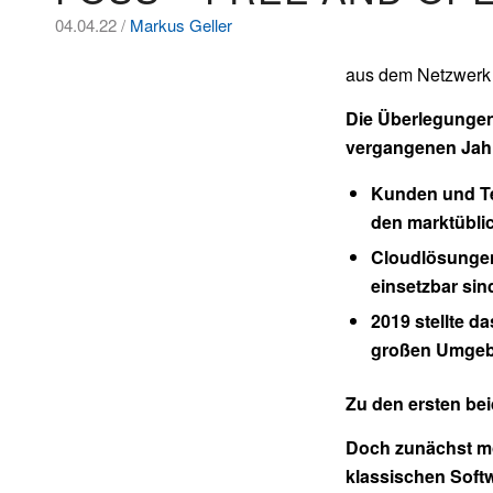
04.04.22 /
Markus Geller
aus dem Netzwerk I
Die Überlegungen 
vergangenen Jahr
Kunden und Te
den marktübli
Cloudlösungen
einsetzbar sin
2019 stellte d
großen Umgebu
Zu den ersten bei
Doch zunächst möc
klassischen Soft