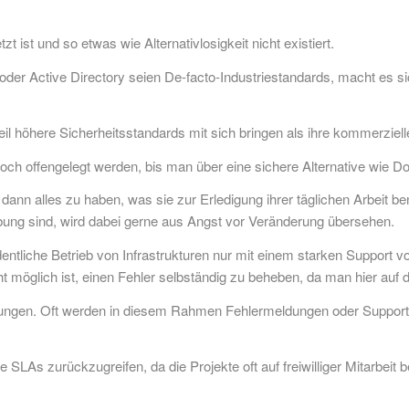
 ist und so etwas wie Alternativlosigkeit nicht existiert.
er Active Directory seien De-facto-Industriestandards, macht es sich
eil höhere Sicherheitsstandards mit sich bringen als ihre kommerziel
och offengelegt werden, bis man über eine sichere Alternative wie 
ann alles zu haben, was sie zur Erledigung ihrer täglichen Arbeit be
habung sind, wird dabei gerne aus Angst vor Veränderung übersehen.
tliche Betrieb von Infrastrukturen nur mit einem starken Support vons
t möglich ist, einen Fehler selbständig zu beheben, da man hier auf
sungen. Oft werden in diesem Rahmen Fehlermeldungen oder Supporta
e SLAs zurückzugreifen, da die Projekte oft auf freiwilliger Mitarbeit 