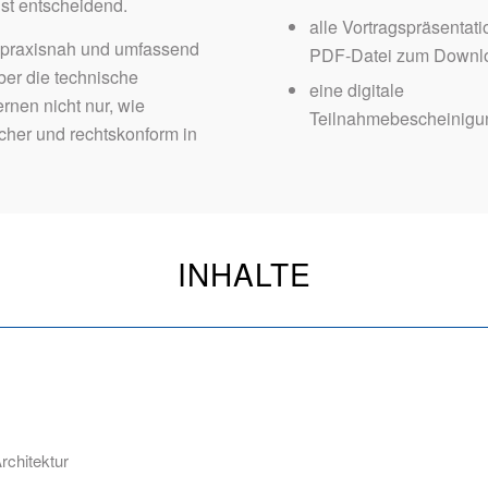
st entscheidend.
alle Vortragspräsentati
n praxisnah und umfassend
PDF-Datei zum Downl
ber die technische
eine digitale
rnen nicht nur, wie
Teilnahmebescheinigu
sicher und rechtskonform in
INHALTE
rchitektur