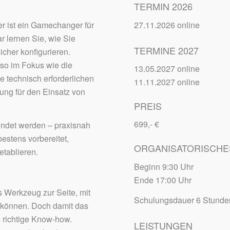
TERMIN 2026
 er ist ein Gamechanger für
27.11.2026 online
 lernen Sie, wie Sie
TERMINE 2027
sicher konfigurieren.
nso im Fokus wie die
13.05.2027 online
le technisch erforderlichen
11.11.2027 online
ung für den Einsatz von
PREIS
699,- €
endet werden – praxisnah
estens vorbereitet,
ORGANISATORISCHE
etablieren.
Beginn 9:30 Uhr
Ende 17:00 Uhr
es Werkzeug zur Seite, mit
Schulungsdauer 6 Stunde
en können. Doch damit das
s richtige Know-how.
LEISTUNGEN