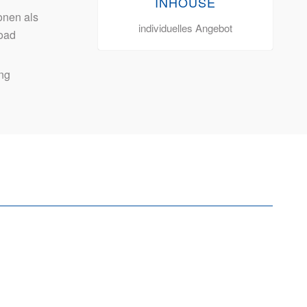
INHOUSE
onen als
individuelles Angebot
oad
ng