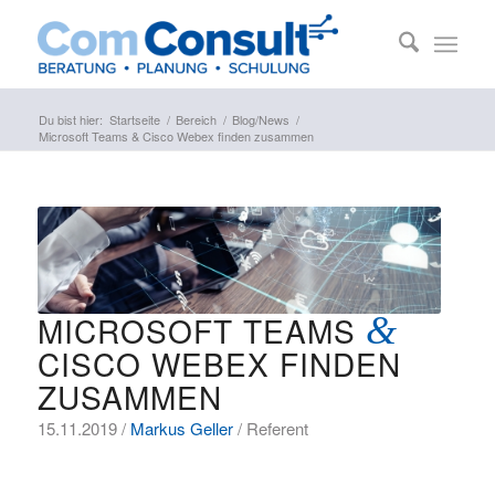
Du bist hier:
Startseite
/
Bereich
/
Blog/News
/
Microsoft Teams & Cisco Webex finden zusammen
MICROSOFT TEAMS
&
CISCO WEBEX FINDEN
ZUSAMMEN
15.11.2019 /
Markus Geller
/ Referent