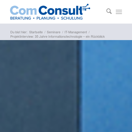
Du bist hier:
Startseite
/
Seminare
/
IT-Management
/
Projektinterview: 35 Jahre Informationstechnologie – ein Rückblick