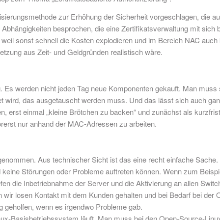
ierungsmethode zur Erhöhung der Sicherheit vorgeschlagen, die auf 
 Abhängigkeiten besprochen, die eine Zertifikatsverwaltung mit sich 
te, weil sonst schnell die Kosten explodieren und im Bereich NAC auch k
tzung aus Zeit- und Geldgründen realistisch wäre.
g. Es werden nicht jeden Tag neue Komponenten gekauft. Man muss sic
 wird, das ausgetauscht werden muss. Und das lässt sich auch ganz
 erst einmal „kleine Brötchen zu backen“ und zunächst als kurzfrist
vorerst nur anhand der MAC-Adressen zu arbeiten.
nommen. Aus technischer Sicht ist das eine recht einfache Sache. P
d keine Störungen oder Probleme auftreten können. Wenn zum Beispiel
liefen die Inbetriebnahme der Server und die Aktivierung an allen Sw
n wir losen Kontakt mit dem Kunden gehalten und bei Bedarf bei der 
ng geholfen, wenn es irgendwo Probleme gab.
nux-Basisbetriebssystem läuft. Man muss bei den Open-Source-Linux