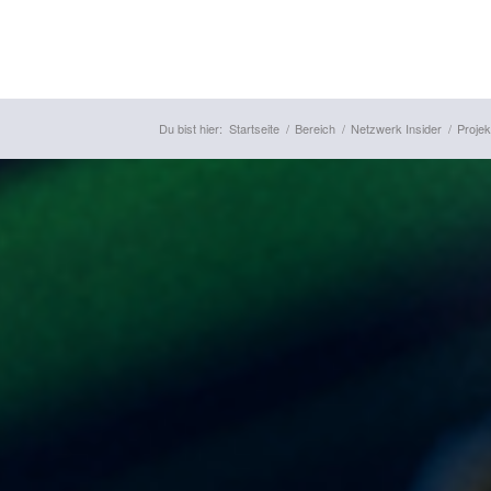
Du bist hier:
Startseite
/
Bereich
/
Netzwerk Insider
/
Projek