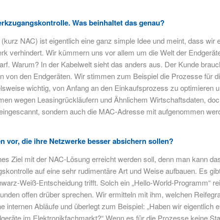
werkzugangskontrolle. Was beinhaltet das genau?
kurz NAC) ist eigentlich eine ganz simple Idee und meint, dass wir
werk verhindert. Wir kümmern uns vor allem um die Welt der Endgerä
arf. Warum? In der Kabelwelt sieht das anders aus. Der Kunde brauch
gen von den Endgeräten. Wir stimmen zum Beispiel die Prozesse für di
sweise wichtig, von Anfang an den Einkaufsprozess zu optimieren un
men wegen Leasingrückläufern und Ähnlichem Wirtschaftsdaten, doch li
fach eingescannt, sondern auch die MAC-Adresse mit aufgenommen we
 vor, die ihre Netzwerke besser absichern sollen?
elches Ziel mit der NAC-Lösung erreicht werden soll, denn man kann 
ntrolle auf eine sehr rudimentäre Art und Weise aufbauen. Es gibt 
arz-Weiß-Entscheidung trifft. Solch ein „Hello-World-Programm“ reic
en offen drüber sprechen. Wir ermitteln mit ihm, welchen Reifegr
ne internen Abläufe und überlegt zum Beispiel: „Haben wir eigentlich
dgeräte im Elektronikfachmarkt?“ Wenn es für die Prozesse keine Stan