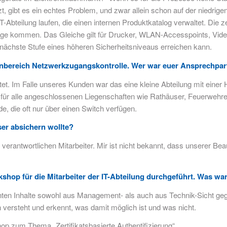
zt, gibt es ein echtes Problem, und zwar allein schon auf der niedri
-Abteilung laufen, die einen internen Produktkatalog verwaltet. Die 
frage kommen. Das Gleiche gilt für Drucker, WLAN-Accesspoints, Vid
e nächste Stufe eines höheren Sicherheitsniveaus erreichen kann.
nbereich Netzwerkzugangskontrolle. Wer war euer Ansprechpar
t. Im Falle unseres Kunden war das eine kleine Abteilung mit einer H
h für alle angeschlossenen Liegenschaften wie Rathäuser, Feuerwehre
e, die oft nur über einen Switch verfügen.
er absichern wollte?
rantwortlichen Mitarbeiter. Mir ist nicht bekannt, dass unserer Beauf
hop für die Mitarbeiter der IT-Abteilung durchgeführt. Was war
nten Inhalte sowohl aus Management- als auch aus Technik-Sicht geg
 versteht und erkennt, was damit möglich ist und was nicht.
 zum Thema „Zertifikatsbasierte Authentifizierung“.