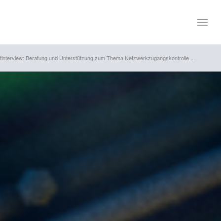
tinterview: Beratung und Unterstützung zum Thema Netzwerkzugangskontrolle ...