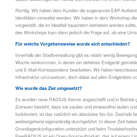
Richtig. Wir haben dem Kunden die sogenannte EAP-Authentis
Identitäten verwaltet werden. Wir haben in dem Workshop die
vorgestellt, die im Idealfall hausintern betrieben werden soll
des Workshops kam dann jedoch die Frage auf, ob eine Umse
Für welche Vorgehensweise wurde sich entschieden?
Innerhalb der Stadtverwaltung gibt es relativ wenig Bewegun
Woche reinkommen, in denen ein defektes Endgerät gemeldet
und E-Mail-Korrespondenz bearbeiten. Wir haben beschlossen,
Infrastruktur umzusetzen, doch dabei auf allen Endgeräten 
Wie wurde das Ziel umgesetzt?
Es wurden neue RADIUS-Server angeschafft und in Betrieb ge
Zutrauen besteht, dass sie sauber und einwandfrei laufen un
funktioniert, ist das natürlich ein absolutes No-Go. Deshalb 
weitestgehend eigenständig durchgeführt. In dieser Zeit habe
Grundlagenkonfiguration unterstützt und beim Troubleshooti
FreeRADIUS ist ein Open-Source-Produkt, das auf einem Li