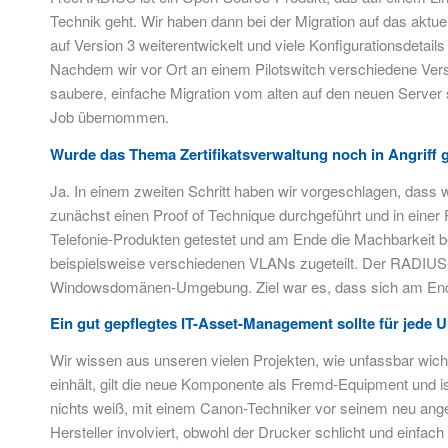
Technik geht. Wir haben dann bei der Migration auf das aktue
auf Version 3 weiterentwickelt und viele Konfigurationsdetail
Nachdem wir vor Ort an einem Pilotswitch verschiedene Vers
saubere, einfache Migration vom alten auf den neuen Server s
Job übernommen.
Wurde das Thema Zertifikatsverwaltung noch in Angrif
Ja. In einem zweiten Schritt haben wir vorgeschlagen, dass
zunächst einen Proof of Technique durchgeführt und in einer 
Telefonie-Produkten getestet und am Ende die Machbarkeit 
beispielsweise verschiedenen VLANs zugeteilt. Der RADIUS-
Windowsdomänen-Umgebung. Ziel war es, dass sich am Ende
Ein gut gepflegtes IT-Asset-Management sollte für jed
Wir wissen aus unseren vielen Projekten, wie unfassbar wich
einhält, gilt die neue Komponente als Fremd-Equipment und
nichts weiß, mit einem Canon-Techniker vor seinem neu anges
Hersteller involviert, obwohl der Drucker schlicht und einfach 