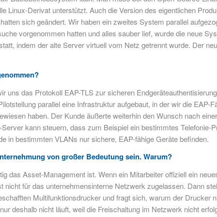
lle Linux-Derivat unterstützt. Auch die Version des eigentlichen Pro
s hatten sich geändert. Wir haben ein zweites System parallel aufgezog
uche vorgenommen hatten und alles sauber lief, wurde die neue Syst
tatt, indem der alte Server virtuell vom Netz getrennt wurde. Der ne
f genommen?
 wir uns das Protokoll EAP-TLS zur sicheren Endgeräteauthentisier
Pilotstellung parallel eine Infrastruktur aufgebaut, in der wir die 
bewiesen haben. Der Kunde äußerte weiterhin den Wunsch nach einer
Server kann steuern, dass zum Beispiel ein bestimmtes Telefonie-Pr
 in bestimmten VLANs nur sichere, EAP-fähige Geräte befinden.
e Unternehmung von großer Bedeutung sein. Warum?
tig das Asset-Management ist. Wenn ein Mitarbeiter offiziell ein neu
 ist nicht für das unternehmensinterne Netzwerk zugelassen. Dann 
chafften Multifunktionsdrucker und fragt sich, warum der Drucker ni
nur deshalb nicht läuft, weil die Freischaltung im Netzwerk nicht erfolg