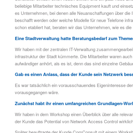
beliebige Mitarbeiter technisches Equipment kauft und einset
es Unternehmen, bei denen alle Neuanschaffungen über die IT
beschafft werden oder welche Modelle für neue Telefone in
schon etabliert hat, beraten wir das Unternehmen, wie es di
Eine Stadtverwaltung hatte Beratungsbedarf zum Theme
Wir haben mit der zentralen IT-Verwaltung zusammengearbeite
infrastruktur der Stadt kümmerte. Die Mitarbeiter waren auc
aufwändiger anhört, als es ist, denn das sind einzelne Gebäud
Gab es einen Anlass, dass der Kunde sein Netzwerk bess
Es war tatsächlich ein vorausschauendes Eigeninteresse der ve
vorausgegangen wäre.
Zunächst habt ihr einen umfangreichen Grundlagen-Works
Wir haben in dem Workshop einen Überblick über alle releva
der Kunde das Potential von Network Access Control wirklich
Später beauftragte der Kunde ComConsult mit einem Workshop