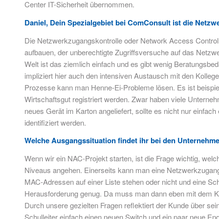
Center IT-Sicherheit übernommen.
Daniel, Dein Spezialgebiet bei ComConsult ist die Netz
Die Netzwerkzugangskontrolle oder Network Access Control (
aufbauen, der unberechtigte Zugriffsversuche auf das Netz
Welt ist das ziemlich einfach und es gibt wenig Beratungsbed
impliziert hier auch den intensiven Austausch mit den Kolle
Prozesse kann man Henne-Ei-Probleme lösen. Es ist beispiel
Wirtschaftsgut registriert werden. Zwar haben viele Unterneh
neues Gerät im Karton angeliefert, sollte es nicht nur ein
identifiziert werden.
Welche Ausgangssituation findet ihr bei den Unternehmen
Wenn wir ein NAC-Projekt starten, ist die Frage wichtig, w
Niveaus angehen. Einerseits kann man eine Netzwerkzugangsko
MAC-Adressen auf einer Liste stehen oder nicht und eine Schw
Herausforderung genug. Da muss man dann eben mit dem Kund
Durch unsere gezielten Fragen reflektiert der Kunde über sei
Schulleiter einfach einen neuen Switch und ein paar neue En