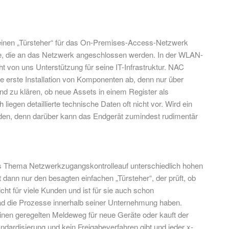
 einen „Türsteher“ für das On-Premises-Access-Netzwerk
te, die an das Netzwerk angeschlossen werden. In der WLAN-
t von uns Unterstützung für seine IT-Infrastruktur. NAC
e erste Installation von Komponenten ab, denn nur über
d zu klären, ob neue Assets in einem Register als
egen detaillierte technische Daten oft nicht vor. Wird ein
rden, denn darüber kann das Endgerät zumindest rudimentär
das Thema Netzwerkzugangskontrolleauf unterschiedlich hohen
dann nur den besagten einfachen „Türsteher“, der prüft, ob
ht für viele Kunden und ist für sie auch schon
ad die Prozesse innerhalb seiner Unternehmung haben.
 einen geregelten Meldeweg für neue Geräte oder kauft der
dardisierung und kein Freigabeverfahren gibt und jeder x-