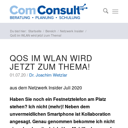
Du bist hier:
Startseite
/
Bereich
/
Netzwerk Insider
/
QoS im WLAN wird jetzt zum Thema!
QOS IM WLAN WIRD
JETZT ZUM THEMA!
01.07.20 /
Dr. Joachim Wetzlar
aus dem Netzwerk Insider Juli 2020
Haben Sie noch ein Festnetztelefon am Platz
stehen? Ich nicht (mehr)! Neben dem
unvermeidlichen Smartphone ist Kollaboration
angesagt. Genau genommen bekomme ich nicht