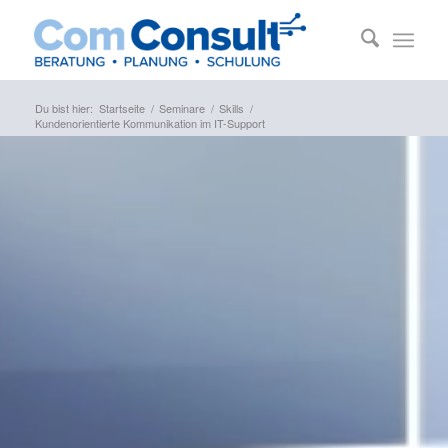
Du bist hier:
Startseite
/
Seminare
/
Skills
/
Kundenorientierte Kommunikation im IT-Support