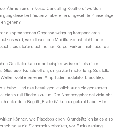
Idee: Ähnlich einem Noise-Cancelling-Kopfhörer werden
ingung dieselbe Frequenz, aber eine umgekehrte Phasenlage
llen gehen?
einer entsprechenden Gegenschwingung kompensieren –
nutzlos wird, weil dieses den Mobilfunkmast nicht mehr
ieht, die störend auf meinen Körper wirken, nicht aber auf
chen Oszillator kann man beispielsweise mittels einer
 Glas oder Kunststoff an, einige Zentimeter lang. So stelle
 Wellen wohl eher einen Amplitudenmodulator bräuchte).
rnt habe. Und das bestätigen letztlich auch die genannten
t nichts mit Rindern zu tun. Der Namensgeber sei vielmehr
ich unter dem Begriff „Esoterik“ kennengelernt habe. Hier
 wirken können, wie Placebos eben. Grundsätzlich ist es also
ternehmens die Sicherheit verbreiten, vor Funkstrahlung