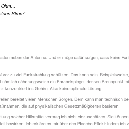
e, Ohm…
einen Strom“
sten neben der Antenne. Und er möge dafür sorgen, dass keine Funk
pf vor zu viel Funkstrahlung schützen. Das kann sein. Beispielswei
uhut nämlich näherungsweise ein Parabolspiegel, dessen Brennpunkt 
z konzentriert ins Gehirn. Also keine optimale Lösung.
owellen bereitet vielen Menschen Sorgen. Dem kann man technisch b
ßnahmen, die auf physikalischen Gesetzmäßigkeiten basieren.
ung solcher Hilfsmittel vermag ich nicht einzuschätzen. Sie können 
il bewirken. Ich erkläre es mir über den Placebo-Effekt: Indem ich vo