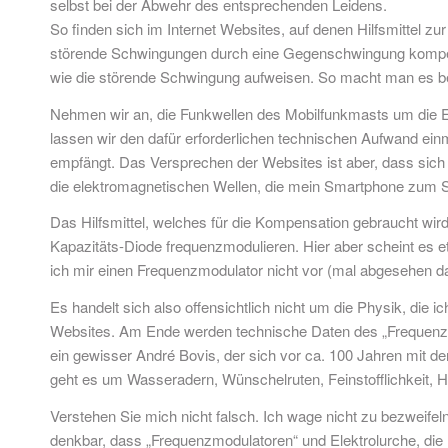
selbst bei der Abwehr des entsprechenden Leidens.
So finden sich im Internet Websites, auf denen Hilfsmittel 
störende Schwingungen durch eine Gegenschwingung kompens
wie die störende Schwingung aufweisen. So macht man es be
Nehmen wir an, die Funkwellen des Mobilfunkmasts um die 
lassen wir den dafür erforderlichen technischen Aufwand ein
empfängt. Das Versprechen der Websites ist aber, dass sich 
die elektromagnetischen Wellen, die mein Smartphone zum 
Das Hilfsmittel, welches für die Kompensation gebraucht wird
Kapazitäts-Diode frequenzmodulieren. Hier aber scheint es et
ich mir einen Frequenzmodulator nicht vor (mal abgesehen d
Es handelt sich also offensichtlich nicht um die Physik, die
Websites. Am Ende werden technische Daten des „Frequenzmo
ein gewisser André Bovis, der sich vor ca. 100 Jahren mit de
geht es um Wasseradern, Wünschelruten, Feinstofflichkeit, Ha
Verstehen Sie mich nicht falsch. Ich wage nicht zu bezweife
denkbar, dass „Frequenzmodulatoren“ und Elektrolurche, die m