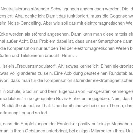
zur Neutralisierung störender Schwingungen angepriesen werden. Die 
iert. Aha, denke ich: Damit das funktioniert, muss die Gegenschw
im Noise-Cancelling. Aber wie soll das mit elektromagnetischen We
Ecke werden als störend angesehen. Dann kann man diese mittels 
mal außer Acht. Das Problem dabei ist, dass unser Smartphone dann 
die Kompensation nur auf den Teil der elektromagnetischen Wellen bez
Surfen und Telefonieren braucht. Hmm…
, ist ein „Frequenzmodulator“. Ah, sowas kenne ich: Einen elektronis
was völlig anderes zu sein. Eine Abbildung deutet einen Rundstab aus
avon, dass man für die Kompensation störender elektromagnetischer
 ich in Schule, Studium und beim Eigenbau von Funkgeräten kennengele
dulators“ in so genannten Bovis-Einheiten angegeben. Nein, das ha
r Radiästhesie befasst hat. Und damit sind wir bei einem Thema, das 
rtmanngitter und so fort.
ln, dass die Empfehlungen der Esoteriker positiv auf einige Menschen
an in Ihren Gebäuden unterbringt, bei einigen Mitarbeitern Ihres Un