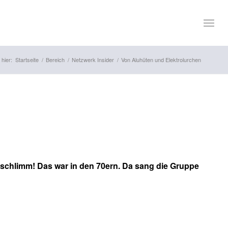
 hier:
Startseite
/
Bereich
/
Netzwerk Insider
/
Von Aluhüten und Elektrolurchen
t schlimm! Das war in den 70ern. Da sang die Gruppe