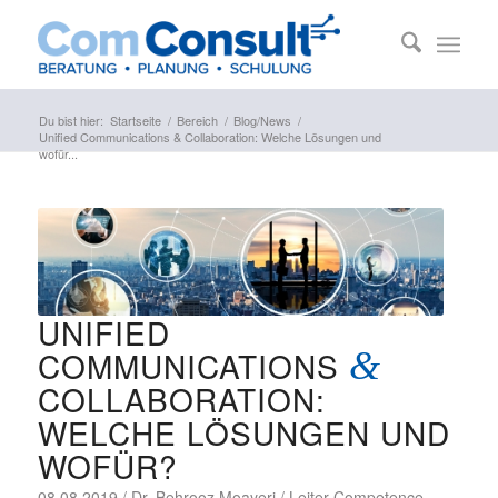
Du bist hier:
Startseite
/
Bereich
/
Blog/News
/
Unified Communications & Collaboration: Welche Lösungen und
wofür...
UNIFIED
COMMUNICATIONS
&
COLLABORATION:
WELCHE LÖSUNGEN UND
WOFÜR?
08.08.2019 / Dr. Behrooz Moayeri / Leiter Competence