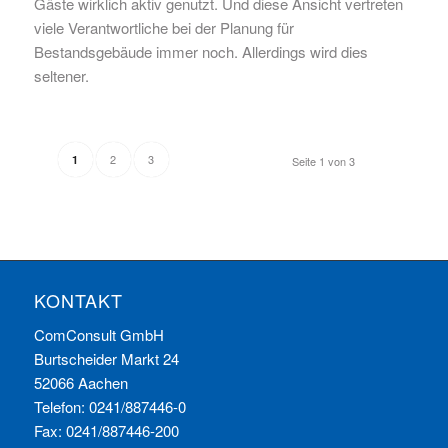
Gäste wirklich aktiv genutzt. Und diese Ansicht vertreten
viele Verantwortliche bei der Planung für
Bestandsgebäude immer noch. Allerdings wird dies
seltener.
2
3
1
Seite 1 von 3
KONTAKT
ComConsult GmbH
Burtscheider Markt 24
52066 Aachen
Telefon: 0241/887446-0
Fax: 0241/887446-200