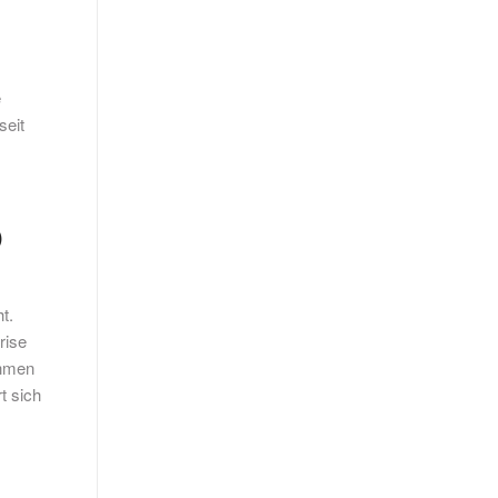
e
seit
)
t.
rise
ehmen
t sich