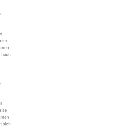
)
t.
rise
ehmen
t sich
)
t.
rise
ehmen
t sich