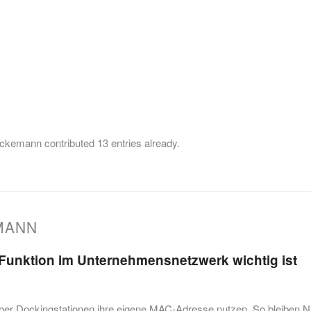
tückemann
contributed 13 entries already.
MANN
unktion im Unternehmensnetzwerk wichtig ist
ber Dockingstationen ihre eigene MAC-Adresse nutzen. So bleiben 