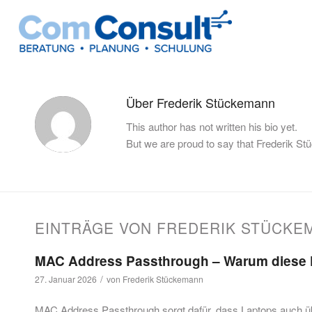
Über
Frederik Stückemann
This author has not written his bio yet.
But we are proud to say that
Frederik S
EINTRÄGE VON FREDERIK STÜCKE
MAC Address Passthrough – Warum diese F
/
27. Januar 2026
von
Frederik Stückemann
MAC Address Passthrough sorgt dafür, dass Laptops auch ü