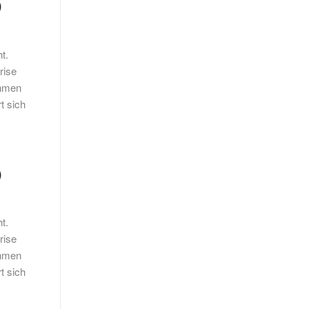
)
t.
rise
ehmen
t sich
)
t.
rise
ehmen
t sich