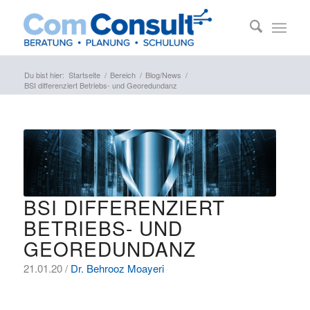
Du bist hier:
Startseite
/
Bereich
/
Blog/News
/
BSI differenziert Betriebs- und Georedundanz
BSI DIFFERENZIERT
BETRIEBS- UND
GEOREDUNDANZ
21.01.20 /
Dr. Behrooz Moayeri