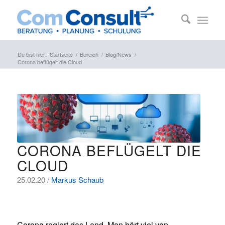
Du bist hier:
Startseite
/
Bereich
/
Blog/News
/
Corona beflügelt die Cloud
CORONA BEFLÜGELT DIE
CLOUD
25.02.20 /
Markus Schaub
Corona regiert das Land. Man hört viel von