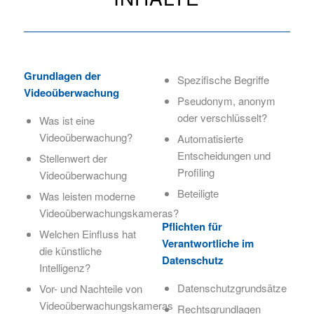
Grundlagen der
Spezifische Begriffe
Videoüberwachung
Pseudonym, anonym
oder verschlüsselt?
Was ist eine
Videoüberwachung?
Automatisierte
Entscheidungen und
Stellenwert der
Profiling
Videoüberwachung
Beteiligte
Was leisten moderne
Videoüberwachungskameras?
Pflichten für
Welchen Einfluss hat
Verantwortliche im
die künstliche
Datenschutz
Intelligenz?
Datenschutzgrundsätze
Vor- und Nachteile von
Videoüberwachungskameras
Rechtsgrundlagen