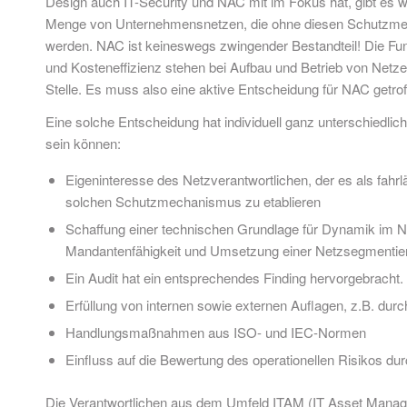
Design auch IT-Security und NAC mit im Fokus hat, gibt es we
Menge von Unternehmensnetzen, die ohne diesen Schutzme
werden. NAC ist keineswegs zwingender Bestandteil! Die Funkt
und Kosteneffizienz stehen bei Aufbau und Betrieb von Netze
Stelle. Es muss also eine aktive Entscheidung für NAC getro
Eine solche Entscheidung hat individuell ganz unterschiedli
sein können:
Eigeninteresse des Netzverantwortlichen, der es als fahrl
solchen Schutzmechanismus zu etablieren
Schaffung einer technischen Grundlage für Dynamik im 
Mandantenfähigkeit und Umsetzung einer Netzsegmentie
Ein Audit hat ein entsprechendes Finding hervorgebracht.
Erfüllung von internen sowie externen Auflagen, z.B. d
Handlungsmaßnahmen aus ISO- und IEC-Normen
Einfluss auf die Bewertung des operationellen Risikos d
Die Verantwortlichen aus dem Umfeld ITAM (IT Asset Manageme