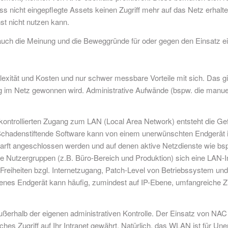
s nicht eingepflegte Assets keinen Zugriff mehr auf das Netz erhal
st nicht nutzen kann.
auch die Meinung und die Beweggründe für oder gegen den Einsatz ei
exität und Kosten und nur schwer messbare Vorteile mit sich. Das gi
g im Netz gewonnen wird. Administrative Aufwände (bspw. die manue
kontrollierten Zugang zum LAN (Local Area Network) entsteht die Gef
chadenstiftende Software kann von einem unerwünschten Endgerät in
arft angeschlossen werden und auf denen aktive Netzdienste wie bsp
utzergruppen (z.B. Büro-Bereich und Produktion) sich eine LAN-Infra
.B. Freiheiten bzgl. Internetzugang, Patch-Level von Betriebssystem 
es Endgerät kann häufig, zumindest auf IP-Ebene, umfangreiche Ziele
erhalb der eigenen administrativen Kontrolle. Der Einsatz von NAC 
s Zugriff auf Ihr Intranet gewährt. Natürlich, das WLAN ist für Uner