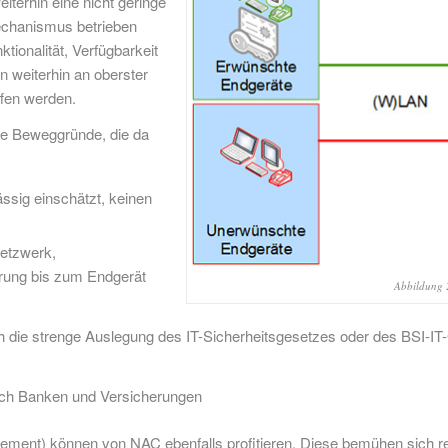
iterhin eine nicht geringe
chanismus betrieben
ionalität, Verfügbarkeit
n weiterhin an oberster
ffen werden.
che Beweggründe, die da
ässig einschätzt, keinen
Netzwerk,
rung bis zum Endgerät
Abbildung 2
urch die strenge Auslegung des IT-Sicherheitsgesetzes oder des BSI
urch Banken und Versicherungen
nt) können von NAC ebenfalls profitieren. Diese bemühen sich redli