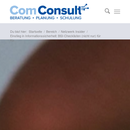
Du bist hier:
Startseite
/
Bereich
/
Netzwerk Insider
/
Einstieg in Informationssicherheit: BSI-Checklisten (nicht nur) für
Ko...