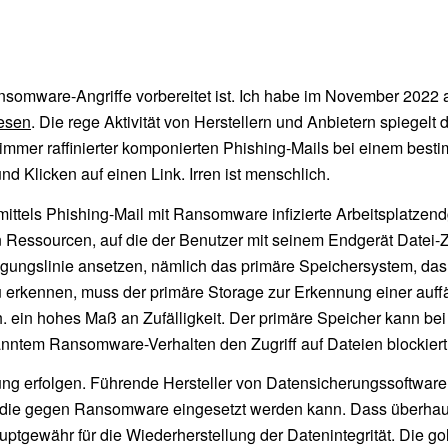
Ransomware-Angriffe vorbereitet ist. Ich habe im November 2022
esen
. Die rege Aktivität von Herstellern und Anbietern spiegelt
e immer raffinierter komponierten Phishing-Mails bei einem bes
d Klicken auf einen Link. Irren ist menschlich.
ttels Phishing-Mail mit Ransomware infizierte Arbeitsplatzendg
n Ressourcen, auf die der Benutzer mit seinem Endgerät Datei-Z
digungslinie ansetzen, nämlich das primäre Speichersystem, das
kennen, muss der primäre Storage zur Erkennung einer auffäll
h. ein hohes Maß an Zufälligkeit. Der primäre Speicher kann 
kanntem Ransomware-Verhalten den Zugriff auf Dateien blockiert
 erfolgen. Führende Hersteller von Datensicherungssoftware u
n, die gegen Ransomware eingesetzt werden kann. Dass überhau
Hauptgewähr für die Wiederherstellung der Datenintegrität. Di