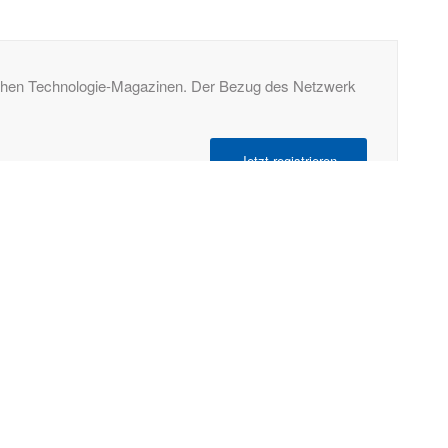
tschen Technologie-Magazinen. Der Bezug des Netzwerk
Jetzt registrieren
RECHTLICHES
Allgemeine Geschäftsbedingungen
Datenschutzerklärung
Impressum
Ihre Cookie-Einstellungen