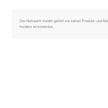
Der Netzwerk Insider gehört mit seinen Produkt- und 
Insiders ist kostenlos.
KONTAKT
ComConsult GmbH
Burtscheider Markt 24
52066 Aachen
Telefon: 0241/887446-0