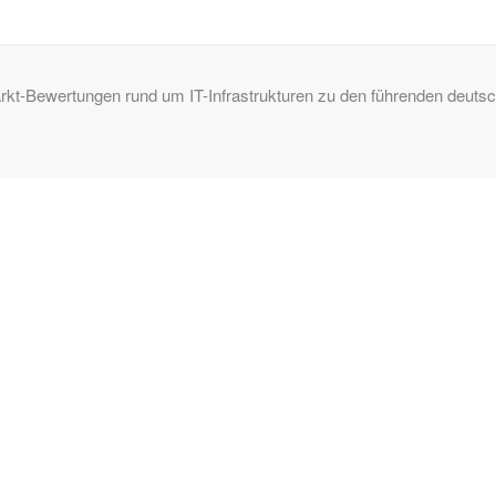
Markt-Bewertungen rund um IT-Infrastrukturen zu den führenden deu
SERVICES:
Häufig gestellte Fragen
Inhouse-Schulungen
Veranstaltungen A-Z
Veranstaltungskalender