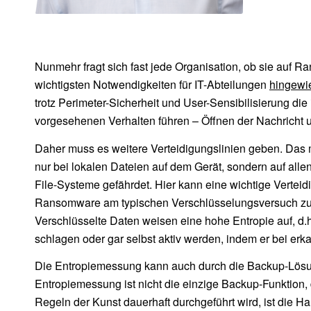
Nunmehr fragt sich fast jede Organisation, ob sie auf 
wichtigsten Notwendigkeiten für IT-Abteilungen
hingewi
trotz Perimeter-Sicherheit und User-Sensibilisierung di
vorgesehenen Verhalten führen – Öffnen der Nachricht un
Daher muss es weitere Verteidigungslinien geben. Das mi
nur bei lokalen Dateien auf dem Gerät, sondern auf alle
File-Systeme gefährdet. Hier kann eine wichtige Vertei
Ransomware am typischen Verschlüsselungsversuch zu er
Verschlüsselte Daten weisen eine hohe Entropie auf, d.
schlagen oder gar selbst aktiv werden, indem er bei er
Die Entropiemessung kann auch durch die Backup-Lösung
Entropiemessung ist nicht die einzige Backup-Funktio
Regeln der Kunst dauerhaft durchgeführt wird, ist die 