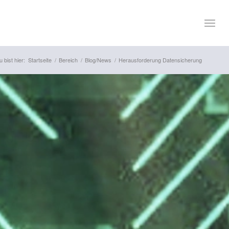
 bist hier:
Startseite
/
Bereich
/
Blog/News
/
Herausforderung Datensicherung