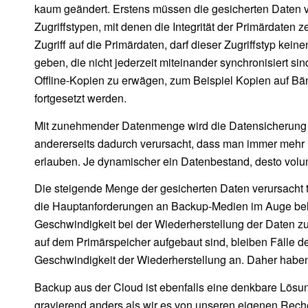
kaum geändert. Erstens müssen die gesicherten Daten v
Zugriffstypen, mit denen die Integrität der Primärdaten 
Zugriff auf die Primärdaten, darf dieser Zugriffstyp ke
geben, die nicht jederzeit miteinander synchronisiert si
Offline-Kopien zu erwägen, zum Beispiel Kopien auf Bänd
fortgesetzt werden.
Mit zunehmender Datenmenge wird die Datensicherung 
andererseits dadurch verursacht, dass man immer mehr D
erlauben. Je dynamischer ein Datenbestand, desto vo
Die steigende Menge der gesicherten Daten verursacht
die Hauptanforderungen an Backup-Medien im Auge behält
Geschwindigkeit bei der Wiederherstellung der Daten z
auf dem Primärspeicher aufgebaut sind, bleiben Fälle d
Geschwindigkeit der Wiederherstellung an. Daher hab
Backup aus der Cloud ist ebenfalls eine denkbare Lösu
gravierend anders als wir es von unseren eigenen Rec