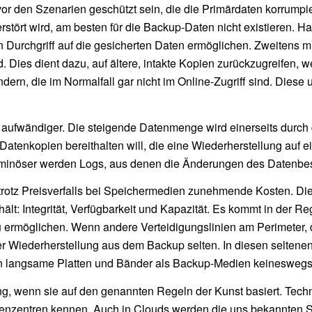
or den Szenarien geschützt sein, die die Primärdaten korrumpi
zerstört wird, am besten für die Backup-Daten nicht existieren. 
inen Durchgriff auf die gesicherten Daten ermöglichen. Zweiten
nd. Dies dient dazu, auf ältere, intakte Kopien zurückzugreifen, 
ern, die im Normalfall gar nicht im Online-Zugriff sind. Diese
aufwändiger. Die steigende Datenmenge wird einerseits durch
atenkopien bereithalten will, die eine Wiederherstellung auf e
luminöser werden Logs, aus denen die Änderungen des Datenbe
 trotz Preisverfalls bei Speichermedien zunehmende Kosten. D
: Integrität, Verfügbarkeit und Kapazität. Es kommt in der Re
u ermöglichen. Wenn andere Verteidigungslinien am Perimeter, 
er Wiederherstellung aus dem Backup selten. In diesen seltene
en langsame Platten und Bänder als Backup-Medien keineswegs
ng, wenn sie auf den genannten Regeln der Kunst basiert. Tec
henzentren kennen. Auch in Clouds werden die uns bekannten 