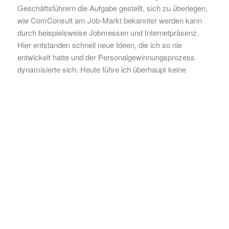
Geschäftsführern die Aufgabe gestellt, sich zu überlegen,
wie ComConsult am Job-Markt bekannter werden kann
durch beispielsweise Jobmessen und Internetpräsenz.
Hier entstanden schnell neue Ideen, die ich so nie
entwickelt hatte und der Personalgewinnungsprozess
dynamisierte sich. Heute führe ich überhaupt keine
Personalgespräche mehr. Auch die Gehaltsgespräche
habe ich an die Nachfolger abgegeben. Es gibt eine
Vielzahl an Innen- und Außendienstthemen, die ich nach
und nach auf die neuen Geschäftsführer übertragen habe.
Zum Beispiel der Bereich Versicherungswesen. Da haben
wir natürlich Mitarbeiter, die sich mit
Schadensabwicklungen und so weiter beschäftigen.
Jedoch müssen die Vorgänge kontrolliert werden.
Kooperationen mit anderen Firmen betreue ich auch nicht
mehr. Aus dem Akquisitionsgeschäft bin ich ebenfalls so
gut wir raus und akquiriere nur noch selten größere
Projekte. Ich trete nach außen hin als Geschäftsführer
nicht mehr in Erscheinung.