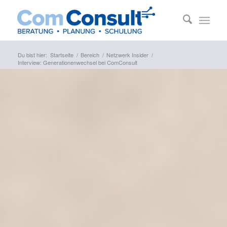
Du bist hier:
Startseite
/
Bereich
/
Netzwerk Insider
/
Interview: Generationenwechsel bei ComConsult